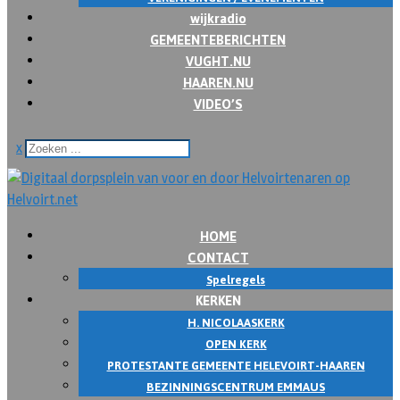
wijkradio
GEMEENTEBERICHTEN
VUGHT.NU
HAAREN.NU
VIDEO’S
x
HOME
CONTACT
Spelregels
KERKEN
H. NICOLAASKERK
OPEN KERK
PROTESTANTE GEMEENTE HELEVOIRT-HAAREN
BEZINNINGSCENTRUM EMMAUS