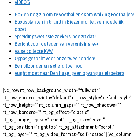
VIDEO’S
60+ en nog zin om te voetballen? Kom Walking Footballen!
Buxusplanten in brand in Biezenmortel, vermoedelijk
opzet
Spreidingswet asielzoekers: hoe zit dat?
Bericht voor de leden van Vereniging 55+
Valse collecte KVW
Oppas gezocht voor onze twee honden!
Een bijzonder en geliefd toernooi
Vught moet naar Den Haag: geen opvang asielzoekers
[vc_row rt_row_background_width=”fullwidth”
rt_row_content_width=”default” rt_row_style=”default-style”
rt_row_height=”” rt_column_gaps=”” rt_row_shadows=””
rt_row_borders=”” rt_bg_effect=”classic”
rt_bg_image_repeat=”repeat” rt_bg_size=”cover”
rt_bg_position=”right top” rt_bg_attachment=”scroll”
rt_bg_layer=”” rt_bg_video_format=”self-hosted”][vc_column