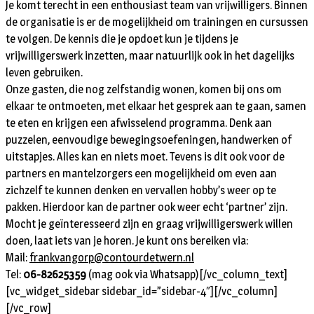
Je komt terecht in een enthousiast team van vrijwilligers. Binnen
de organisatie is er de mogelijkheid om trainingen en cursussen
te volgen. De kennis die je opdoet kun je tijdens je
vrijwilligerswerk inzetten, maar natuurlijk ook in het dagelijks
leven gebruiken.
Onze gasten, die nog zelfstandig wonen, komen bij ons om
elkaar te ontmoeten, met elkaar het gesprek aan te gaan, samen
te eten en krijgen een afwisselend programma. Denk aan
puzzelen, eenvoudige bewegingsoefeningen, handwerken of
uitstapjes. Alles kan en niets moet. Tevens is dit ook voor de
partners en mantelzorgers een mogelijkheid om even aan
zichzelf te kunnen denken en vervallen hobby’s weer op te
pakken. Hierdoor kan de partner ook weer echt ‘partner’ zijn.
Mocht je geïnteresseerd zijn en graag vrijwilligerswerk willen
doen, laat iets van je horen. Je kunt ons bereiken via:
Mail:
frankvangorp@contourdetwern.nl
Tel:
06-82625359
(mag ook via Whatsapp)
[/vc_column_text]
[vc_widget_sidebar sidebar_id=”sidebar-4″][/vc_column]
[/vc_row]