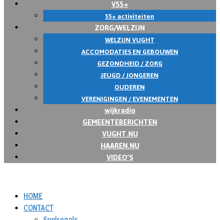
V55+
55+ activiteiten
ZORG/WELZIJN
WELZIJN VUGHT
ACCOMODATIES EN GEBOUWEN
GEZONDHEID / ZORG
JEUGD / JONGEREN
OUDEREN
VERENIGINGEN / EVENEMENTEN
wijkradio
GEMEENTEBERICHTEN
VUGHT.NU
HAAREN.NU
VIDEO’S
HOME
CONTACT
Spelregels