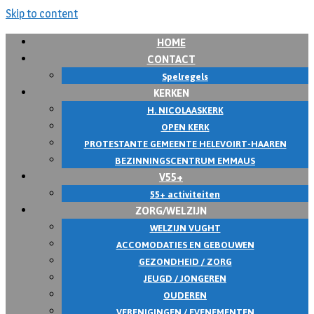
Skip to content
HOME
CONTACT
Spelregels
KERKEN
H. NICOLAASKERK
OPEN KERK
PROTESTANTE GEMEENTE HELEVOIRT-HAAREN
BEZINNINGSCENTRUM EMMAUS
V55+
55+ activiteiten
ZORG/WELZIJN
WELZIJN VUGHT
ACCOMODATIES EN GEBOUWEN
GEZONDHEID / ZORG
JEUGD / JONGEREN
OUDEREN
VERENIGINGEN / EVENEMENTEN