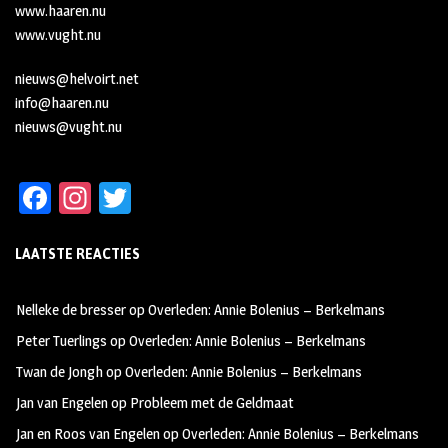
www.haaren.nu
www.vught.nu
nieuws@helvoirt.net
info@haaren.nu
nieuws@vught.nu
Fa
In
T
ce
st
wi
LAATSTE REACTIES
b
ag
tt
oo
ra
er
Nelleke de bresser
op
Overleden: Annie Bolenius – Berkelmans
k
m
Peter Tuerlings
op
Overleden: Annie Bolenius – Berkelmans
Twan de Jongh
op
Overleden: Annie Bolenius – Berkelmans
Jan van Engelen
op
Probleem met de Geldmaat
Jan en Roos van Engelen
op
Overleden: Annie Bolenius – Berkelmans