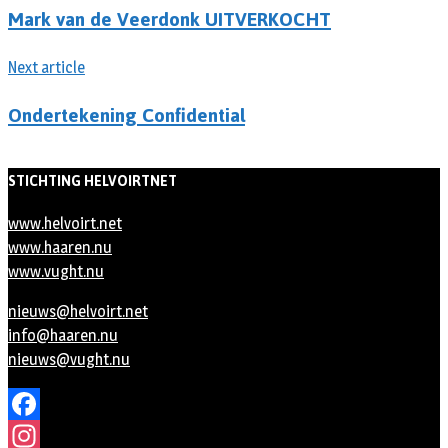
Mark van de Veerdonk UITVERKOCHT
Next article
Ondertekening Confidential
STICHTING HELVOIRTNET
www.helvoirt.net
www.haaren.nu
www.vught.nu
nieuws@helvoirt.net
info@haaren.nu
nieuws@vught.nu
Facebook