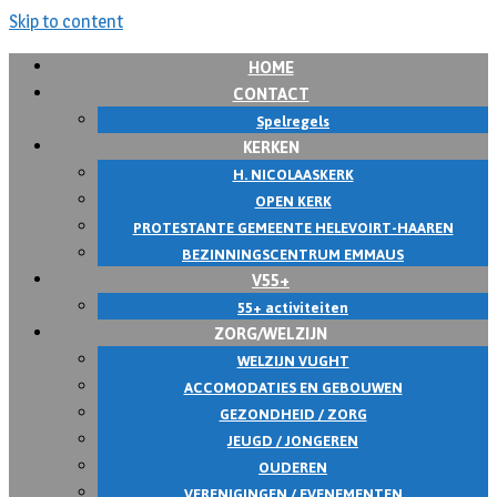
Skip to content
HOME
CONTACT
Spelregels
KERKEN
H. NICOLAASKERK
OPEN KERK
PROTESTANTE GEMEENTE HELEVOIRT-HAAREN
BEZINNINGSCENTRUM EMMAUS
V55+
55+ activiteiten
ZORG/WELZIJN
WELZIJN VUGHT
ACCOMODATIES EN GEBOUWEN
GEZONDHEID / ZORG
JEUGD / JONGEREN
OUDEREN
VERENIGINGEN / EVENEMENTEN