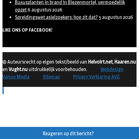
Buxusplanten in brand in Biezenmortel, vermoedelijk
opzet
6 augustus 2026
Spreidingswet asielzoekers: hoe zit dat?
5 augustus 2026
LIKE ONS OP FACEBOOK!
© Auteursrecht op eigen tekst/beeld van
Helvoirt.net
,
Haaren.nu
en
Vught.nu
uitdrukkelijk voorbehouden.
Webdesign
Vanoo Media
Sitemap
Privacy Verklaring AVG
Reageren op dit bericht?