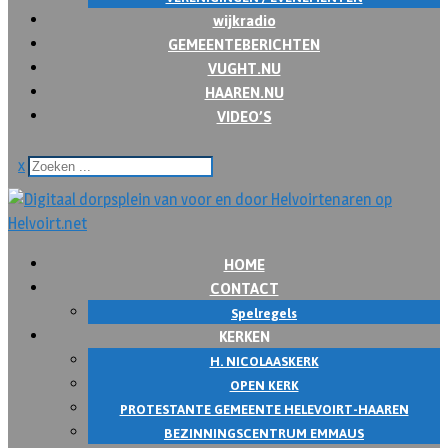
wijkradio
GEMEENTEBERICHTEN
VUGHT.NU
HAAREN.NU
VIDEO’S
x
HOME
CONTACT
Spelregels
KERKEN
H. NICOLAASKERK
OPEN KERK
PROTESTANTE GEMEENTE HELEVOIRT-HAAREN
BEZINNINGSCENTRUM EMMAUS