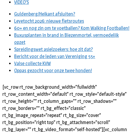
VIDEO’S
Guldenberg/Heikant afsluiten?
Leyetocht 2026: nieuwe fietsroutes
60+ en nog zin om te voetballen? Kom Walking Footballen!
Buxusplanten in brand in Biezenmortel, vermoedelijk
opzet
Spreidingswet asielzoekers: hoe zit dat?
Bericht voor de leden van Vereniging 55+
Valse collecte KVW
Oppas gezocht voor onze twee honden!
[vc_row rt_row_background_width=”fullwidth”
rt_row_content_width=”default” rt_row_style=”default-style”
rt_row_height=”” rt_column_gaps=”” rt_row_shadows=””
rt_row_borders=”” rt_bg_effect=”classic”
rt_bg_image_repeat=”repeat” rt_bg_size=”cover”
rt_bg_position=”right top” rt_bg_attachment=”scroll”
rt_bg_layer=”” rt_bg_video_format=”self-hosted”][vc_column