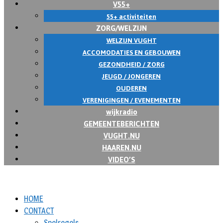
V55+
55+ activiteiten
ZORG/WELZIJN
WELZIJN VUGHT
ACCOMODATIES EN GEBOUWEN
GEZONDHEID / ZORG
JEUGD / JONGEREN
OUDEREN
VERENIGINGEN / EVENEMENTEN
wijkradio
GEMEENTEBERICHTEN
VUGHT.NU
HAAREN.NU
VIDEO’S
HOME
CONTACT
Spelregels