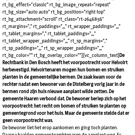
rt_bg_effect=”classic” rt_bg_image_repeat=”repeat”
rt_bg_size=”auto auto” rt_bg_position=”right top”
rt_bg_attachment=”scroll” rt_class=”rt-2646856″
rt_margins=”,” rt_paddings=”,,,” rt_wrapper_paddings=”,,,”
rt_tablet_margins=”,” rt_tablet_paddings=”,,,”
rt_tablet_wrapper_paddings=”,,,” rt_sp_margins=”,”
rt_sp_paddings=”,,,” rt_sp_wrapper_paddings=”,,,”
rt_bg_color=”” rt_bg_overlay_color=””][vc_column_text]
De
Rechtbank in Den Bosch heeft het voorpootrecht voor Helvoirt
herbevestigd. Helvoirtenaren mogen hun bomen en struiken
planten in de gemeentelijke bermen. De zaak kwam voor de
rechter nadat een bewoner van de Distelberg vorig jaar in de
bermen rond zijn huis nieuwe aanplant wilde zetten. De
gemeente Haaren verbood dat. De bewoner beriep zich op het
voorpootrecht: het recht om bomen of struiken te planten op
gemeentegrond voor het huis. Maar de gemeente stelde dat er
geen voorpootrecht was.
De bewoner liet het erop aankomen en ging toch planten.
Daarna haalden gemeenteambtenaren de aanplant weg. Er