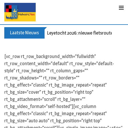
S
k
i
p
t
Laatste Nieuws
Leyetocht 2026: nieuwe fietsroutes
o
c
o
[vc_row rt_row_background_width=”fullwidth”
n
rt_row_content_width=”default” rt_row_style=”default-
t
style” rt_row_height=”” rt_column_gaps=””
e
rt_row_shadows=”” rt_row_borders=””
n
rt_bg_effect=”classic” rt_bg_image_repeat=”repeat”
t
rt_bg_size=”cover” rt_bg_position=”right top”
rt_bg_attachment=”scroll” rt_bg_layer=””
rt_bg_video_format=”self-hosted”][vc_column
rt_bg_effect=”classic” rt_bg_image_repeat=”repeat”
rt_bg_size=”auto auto” rt_bg_position=”right top”
rt_bg_attachment=”scroll”][vc_single_image image=”41601″