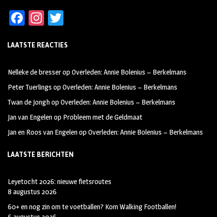
Fa
In
T
ce
st
wi
LAATSTE REACTIES
b
ag
tt
oo
ra
er
Nelleke de bresser
op
Overleden: Annie Bolenius – Berkelmans
k
m
Peter Tuerlings
op
Overleden: Annie Bolenius – Berkelmans
Twan de Jongh
op
Overleden: Annie Bolenius – Berkelmans
Jan van Engelen
op
Probleem met de Geldmaat
Jan en Roos van Engelen
op
Overleden: Annie Bolenius – Berkelmans
LAATSTE BERICHTEN
Leyetocht 2026: nieuwe fietsroutes
8 augustus 2026
60+ en nog zin om te voetballen? Kom Walking Footballen!
6 augustus 2026