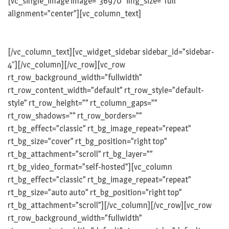
[vc_single_image image=”36970″ img_size=”full”
alignment=”center”][vc_column_text]
[/vc_column_text][vc_widget_sidebar sidebar_id=”sidebar-
4″][/vc_column][/vc_row][vc_row
rt_row_background_width=”fullwidth”
rt_row_content_width=”default” rt_row_style=”default-
style” rt_row_height=”” rt_column_gaps=””
rt_row_shadows=”” rt_row_borders=””
rt_bg_effect=”classic” rt_bg_image_repeat=”repeat”
rt_bg_size=”cover” rt_bg_position=”right top”
rt_bg_attachment=”scroll” rt_bg_layer=””
rt_bg_video_format=”self-hosted”][vc_column
rt_bg_effect=”classic” rt_bg_image_repeat=”repeat”
rt_bg_size=”auto auto” rt_bg_position=”right top”
rt_bg_attachment=”scroll”][/vc_column][/vc_row][vc_row
rt_row_background_width=”fullwidth”