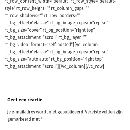
rt_row_content_width=”default” rt_row_style=”default-
style” rt_row_height=”” rt_column_gaps=””
rt_row_shadows=”” rt_row_borders=””
rt_bg_effect=”classic” rt_bg_image_repeat=”repeat”
rt_bg_size=”cover” rt_bg_position=”right top”
rt_bg_attachment=”scroll” rt_bg_layer=””
rt_bg_video_format=”self-hosted”][vc_column
rt_bg_effect=”classic” rt_bg_image_repeat=”repeat”
rt_bg_size=”auto auto” rt_bg_position=”right top”
rt_bg_attachment=”scroll”][/vc_column][/vc_row]
Geef een reactie
Je e-mailadres wordt niet gepubliceerd.
Vereiste velden zijn
gemarkeerd met
*