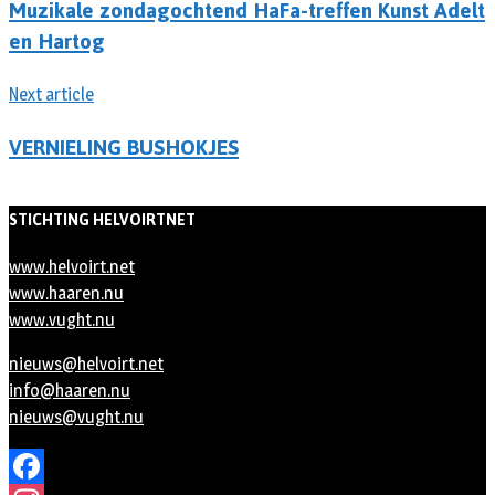
Muzikale zondagochtend HaFa-treffen Kunst Adelt
en Hartog
Next article
VERNIELING BUSHOKJES
STICHTING HELVOIRTNET
www.helvoirt.net
www.haaren.nu
www.vught.nu
nieuws@helvoirt.net
info@haaren.nu
nieuws@vught.nu