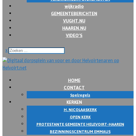
wijkradio
GEMEENTEBERICHTEN
VUGHT.NU
HAAREN.NU
VIDEO’S
x
HOME
CONTACT
Spelregels
KERKEN
H. NICOLAASKERK
OPEN KERK
PROTESTANTE GEMEENTE HELEVOIRT-HAAREN
BEZINNINGSCENTRUM EMMAUS