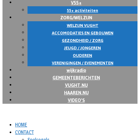
V55+
55+ activiteiten
ZORG/WELZIJN
WELZIJN VUGHT
ACCOMODATIES EN GEBOUWEN
GEZONDHEID / ZORG
JEUGD / JONGEREN
OUDEREN
VERENIGINGEN / EVENEMENTEN
wijkradio
GEMEENTEBERICHTEN
VUGHT.NU
HAAREN.NU
VIDEO’S
HOME
CONTACT
Spelregels