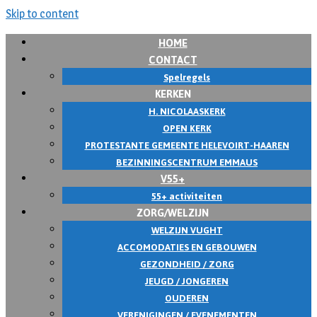
Skip to content
HOME
CONTACT
Spelregels
KERKEN
H. NICOLAASKERK
OPEN KERK
PROTESTANTE GEMEENTE HELEVOIRT-HAAREN
BEZINNINGSCENTRUM EMMAUS
V55+
55+ activiteiten
ZORG/WELZIJN
WELZIJN VUGHT
ACCOMODATIES EN GEBOUWEN
GEZONDHEID / ZORG
JEUGD / JONGEREN
OUDEREN
VERENIGINGEN / EVENEMENTEN