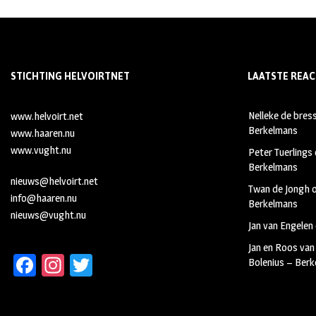
STICHTING HELVOIRTNET
LAATSTE REAC
Nelleke de bres
www.helvoirt.net
Berkelmans
www.haaren.nu
www.vught.nu
Peter Tuerlings
Berkelmans
nieuws@helvoirt.net
Twan de Jongh
info@haaren.nu
Berkelmans
nieuws@vught.nu
Jan van Engelen
Jan en Roos van
Fa
In
T
Bolenius – Ber
ce
st
wi
b
ag
tt