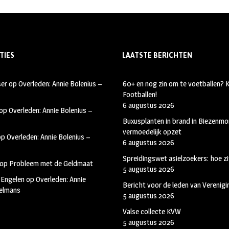
TIES
LAATSTE BERICHTEN
ser
op
Overleden: Annie Bolenius –
60+ en nog zin om te voetballen?
Footballen!
6 augustus 2026
op
Overleden: Annie Bolenius –
Buxusplanten in brand in Biezenmor
vermoedelijk opzet
op
Overleden: Annie Bolenius –
6 augustus 2026
Spreidingswet asielzoekers: hoe zi
op
Probleem met de Geldmaat
5 augustus 2026
 Engelen
op
Overleden: Annie
Bericht voor de leden van Verenig
kelmans
5 augustus 2026
Valse collecte KVW
5 augustus 2026