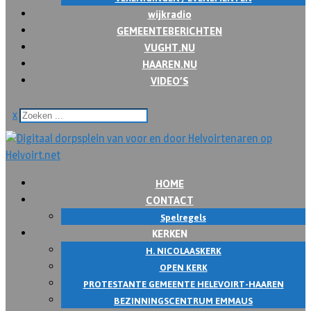
wijkradio
GEMEENTEBERICHTEN
VUGHT.NU
HAAREN.NU
VIDEO’S
x
HOME
CONTACT
Spelregels
KERKEN
H. NICOLAASKERK
OPEN KERK
PROTESTANTE GEMEENTE HELEVOIRT-HAAREN
BEZINNINGSCENTRUM EMMAUS