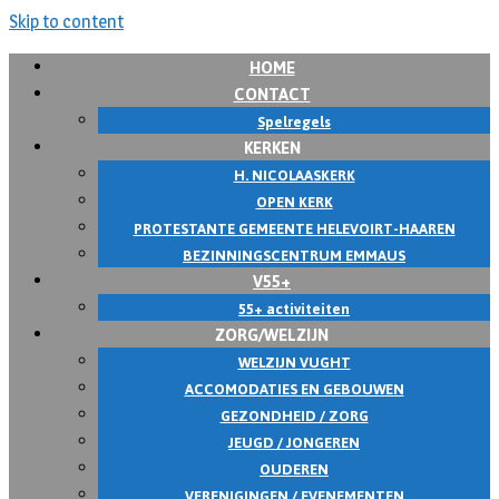
Skip to content
HOME
CONTACT
Spelregels
KERKEN
H. NICOLAASKERK
OPEN KERK
PROTESTANTE GEMEENTE HELEVOIRT-HAAREN
BEZINNINGSCENTRUM EMMAUS
V55+
55+ activiteiten
ZORG/WELZIJN
WELZIJN VUGHT
ACCOMODATIES EN GEBOUWEN
GEZONDHEID / ZORG
JEUGD / JONGEREN
OUDEREN
VERENIGINGEN / EVENEMENTEN