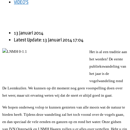
VIDEO’S
13 januari 2014
Latest Update: 13 januari 2014 17:04
Het is al een traditie aan
het worden! De eerste
publiekswandeling van
het jaar is de
vogelwandeling rond
De Leemkuilen. We kunnen op dit moment nog geen voorspelling doen over
het weer, maar uit ervaring weten wij dat de snert er altijd goed in gaat.
We hopen onderweg volop te kunnen genieten van alle moois wat de natuur te
bieden heeft. Tijdens deze wandeling zal het toch vooral over de vogels gaan,
en dan speciaal de vele eenden en ganzen op en rond het water. Onze gidsen
van IVN Oisterwijk en LNMH Haaren zullen u er alles over vertellen. Hebt u zin