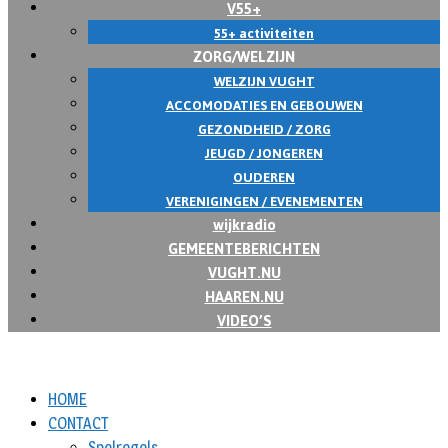
V55+
55+ activiteiten
ZORG/WELZIJN
WELZIJN VUGHT
ACCOMODATIES EN GEBOUWEN
GEZONDHEID / ZORG
JEUGD / JONGEREN
OUDEREN
VERENIGINGEN / EVENEMENTEN
wijkradio
GEMEENTEBERICHTEN
VUGHT.NU
HAAREN.NU
VIDEO’S
HOME
CONTACT
Spelregels