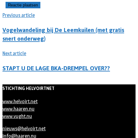
Previous article
Vogelwandeling bij De Leemkuilen (met gratis
snert onderweg)
Next article
STAPT U DE LAGE BKA-DREMPEL OVER??
STICHTING HELVOIRTNET
www.helvoirt.net
www.haaren.nu
www.vught.nu
nieuws@helvoirt.net
info@haaren.nu