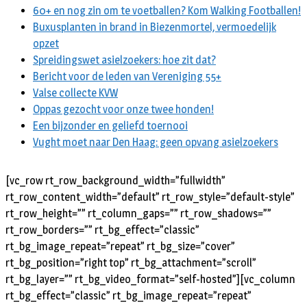
60+ en nog zin om te voetballen? Kom Walking Footballen!
Buxusplanten in brand in Biezenmortel, vermoedelijk
opzet
Spreidingswet asielzoekers: hoe zit dat?
Bericht voor de leden van Vereniging 55+
Valse collecte KVW
Oppas gezocht voor onze twee honden!
Een bijzonder en geliefd toernooi
Vught moet naar Den Haag: geen opvang asielzoekers
[vc_row rt_row_background_width=”fullwidth”
rt_row_content_width=”default” rt_row_style=”default-style”
rt_row_height=”” rt_column_gaps=”” rt_row_shadows=””
rt_row_borders=”” rt_bg_effect=”classic”
rt_bg_image_repeat=”repeat” rt_bg_size=”cover”
rt_bg_position=”right top” rt_bg_attachment=”scroll”
rt_bg_layer=”” rt_bg_video_format=”self-hosted”][vc_column
rt_bg_effect=”classic” rt_bg_image_repeat=”repeat”