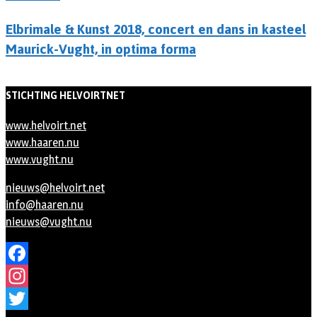
Elbrimale & Kunst 2018, concert en dans in kasteel
Maurick-Vught, in optima forma
STICHTING HELVOIRTNET
www.helvoirt.net
www.haaren.nu
www.vught.nu
nieuws@helvoirt.net
info@haaren.nu
nieuws@vught.nu
Facebook
Instagram