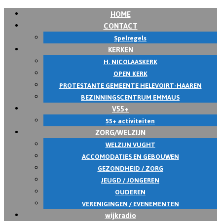
HOME
Skip
CONTACT
to
Spelregels
content
KERKEN
H. NICOLAASKERK
OPEN KERK
PROTESTANTE GEMEENTE HELEVOIRT-HAAREN
BEZINNINGSCENTRUM EMMAUS
V55+
55+ activiteiten
ZORG/WELZIJN
WELZIJN VUGHT
ACCOMODATIES EN GEBOUWEN
GEZONDHEID / ZORG
JEUGD / JONGEREN
OUDEREN
VERENIGINGEN / EVENEMENTEN
wijkradio