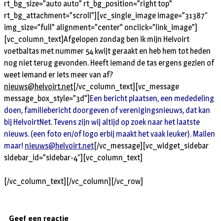
rt_bg_size=”auto auto” rt_bg_position=”right top”
rt_bg_attachment=”scroll”][vc_single_image image=”31387″
img_size=”full” alignment=”center” onclick=”link_image”]
[vc_column_text]
Afgelopen zondag ben ik mijn Helvoirt
voetbaltas met nummer 54 kwijt geraakt en heb hem tot heden
nog niet terug gevonden. Heeft iemand de tas ergens gezien of
weet iemand er iets meer van af?
nieuws@helvoirt.net
[/vc_column_text][vc_message
message_box_style=”3d”]
Een bericht plaatsen, een mededeling
doen, familiebericht doorgeven of verenigingsnieuws, dat kan
bij HelvoirtNet. Tevens zijn wij altijd op zoek naar het laatste
nieuws. (een foto en/of logo erbij maakt het vaak leuker). Mailen
maar!
nieuws@helvoirt.net
[/vc_message][vc_widget_sidebar
sidebar_id=”sidebar-4″][vc_column_text]
[/vc_column_text][/vc_column][/vc_row]
Geef een reactie