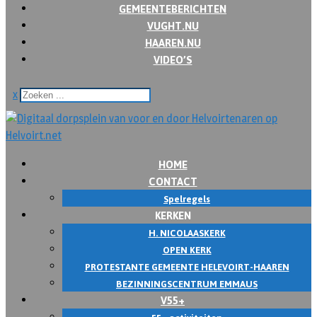
GEMEENTEBERICHTEN
VUGHT.NU
HAAREN.NU
VIDEO’S
x
HOME
CONTACT
Spelregels
KERKEN
H. NICOLAASKERK
OPEN KERK
PROTESTANTE GEMEENTE HELEVOIRT-HAAREN
BEZINNINGSCENTRUM EMMAUS
V55+