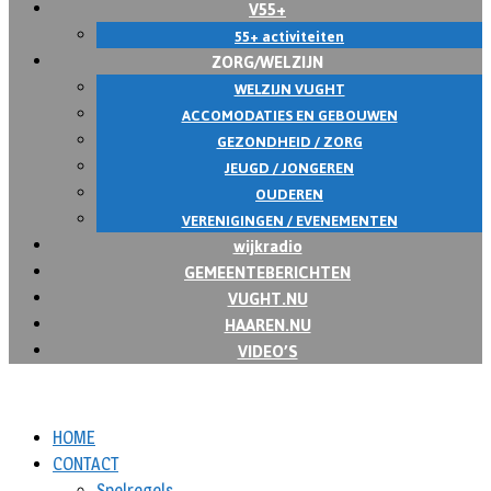
V55+
55+ activiteiten
ZORG/WELZIJN
WELZIJN VUGHT
ACCOMODATIES EN GEBOUWEN
GEZONDHEID / ZORG
JEUGD / JONGEREN
OUDEREN
VERENIGINGEN / EVENEMENTEN
wijkradio
GEMEENTEBERICHTEN
VUGHT.NU
HAAREN.NU
VIDEO’S
HOME
CONTACT
Spelregels