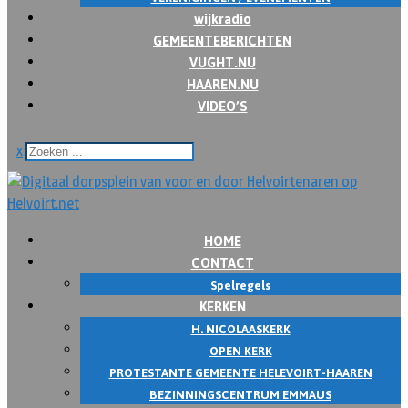
wijkradio
GEMEENTEBERICHTEN
VUGHT.NU
HAAREN.NU
VIDEO’S
x
HOME
CONTACT
Spelregels
KERKEN
H. NICOLAASKERK
OPEN KERK
PROTESTANTE GEMEENTE HELEVOIRT-HAAREN
BEZINNINGSCENTRUM EMMAUS