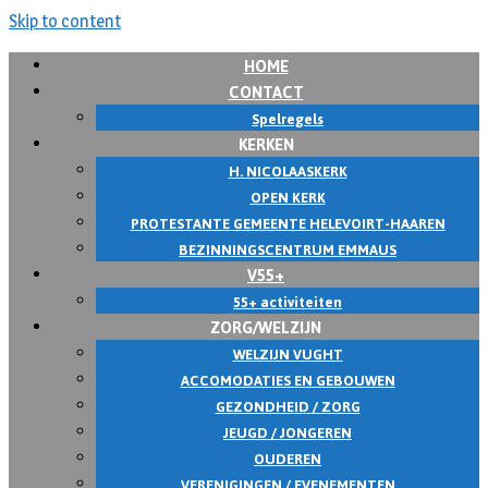
Skip to content
HOME
CONTACT
Spelregels
KERKEN
H. NICOLAASKERK
OPEN KERK
PROTESTANTE GEMEENTE HELEVOIRT-HAAREN
BEZINNINGSCENTRUM EMMAUS
V55+
55+ activiteiten
ZORG/WELZIJN
WELZIJN VUGHT
ACCOMODATIES EN GEBOUWEN
GEZONDHEID / ZORG
JEUGD / JONGEREN
OUDEREN
VERENIGINGEN / EVENEMENTEN