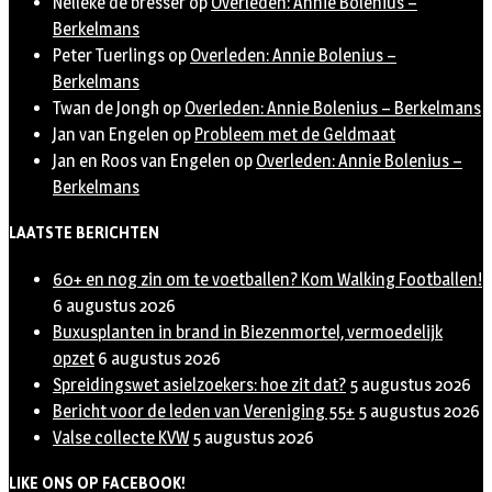
Nelleke de bresser
op
Overleden: Annie Bolenius –
Berkelmans
Peter Tuerlings
op
Overleden: Annie Bolenius –
Berkelmans
Twan de Jongh
op
Overleden: Annie Bolenius – Berkelmans
Jan van Engelen
op
Probleem met de Geldmaat
Jan en Roos van Engelen
op
Overleden: Annie Bolenius –
Berkelmans
LAATSTE BERICHTEN
60+ en nog zin om te voetballen? Kom Walking Footballen!
6 augustus 2026
Buxusplanten in brand in Biezenmortel, vermoedelijk
opzet
6 augustus 2026
Spreidingswet asielzoekers: hoe zit dat?
5 augustus 2026
Bericht voor de leden van Vereniging 55+
5 augustus 2026
Valse collecte KVW
5 augustus 2026
LIKE ONS OP FACEBOOK!