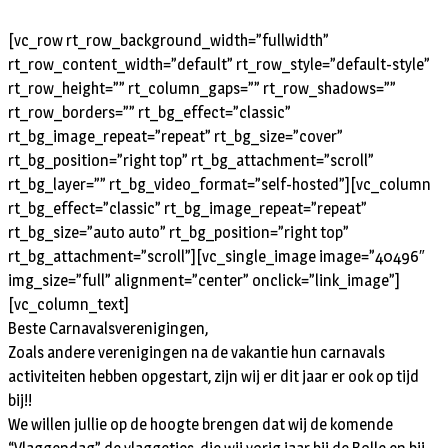
[vc_row rt_row_background_width=”fullwidth”
rt_row_content_width=”default” rt_row_style=”default-style”
rt_row_height=”” rt_column_gaps=”” rt_row_shadows=””
rt_row_borders=”” rt_bg_effect=”classic”
rt_bg_image_repeat=”repeat” rt_bg_size=”cover”
rt_bg_position=”right top” rt_bg_attachment=”scroll”
rt_bg_layer=”” rt_bg_video_format=”self-hosted”][vc_column
rt_bg_effect=”classic” rt_bg_image_repeat=”repeat”
rt_bg_size=”auto auto” rt_bg_position=”right top”
rt_bg_attachment=”scroll”][vc_single_image image=”40496″
img_size=”full” alignment=”center” onclick=”link_image”]
[vc_column_text]
Beste Carnavalsverenigingen,
Zoals andere verenigingen na de vakantie hun carnavals
activiteiten hebben opgestart, zijn wij er dit jaar er ook op tijd
bij!!
We willen jullie op de hoogte brengen dat wij de komende