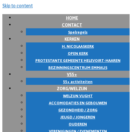
Skip to content
HOME
CONTACT
Spelregels
KERKEN
H. NICOLAASKERK
OPEN KERK
PROTESTANTE GEMEENTE HELEVOIRT-HAAREN
BEZINNINGSCENTRUM EMMAUS
V55+
55+ activiteiten
ZORG/WELZIJN
WELZIJN VUGHT
ACCOMODATIES EN GEBOUWEN
GEZONDHEID / ZORG
JEUGD / JONGEREN
OUDEREN
VERENIGINGEN / EVENEMENTEN