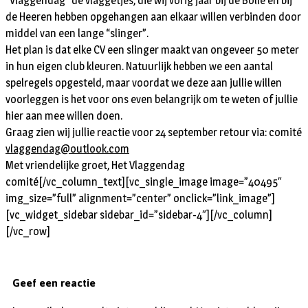
“Vlaggendag” de vlaggetjes, die wij vorig jaar bij de Bolle en bij
de Heeren hebben opgehangen aan elkaar willen verbinden door
middel van een lange “slinger”.
Het plan is dat elke CV een slinger maakt van ongeveer 50 meter
in hun eigen club kleuren. Natuurlijk hebben we een aantal
spelregels opgesteld, maar voordat we deze aan jullie willen
voorleggen is het voor ons even belangrijk om te weten of jullie
hier aan mee willen doen.
Graag zien wij jullie reactie voor 24 september retour via: comité
vlaggendag@outlook.com
Met vriendelijke groet, Het Vlaggendag
comité
[/vc_column_text][vc_single_image image=”40495″
img_size=”full” alignment=”center” onclick=”link_image”]
[vc_widget_sidebar sidebar_id=”sidebar-4″][/vc_column]
[/vc_row]
Geef een reactie