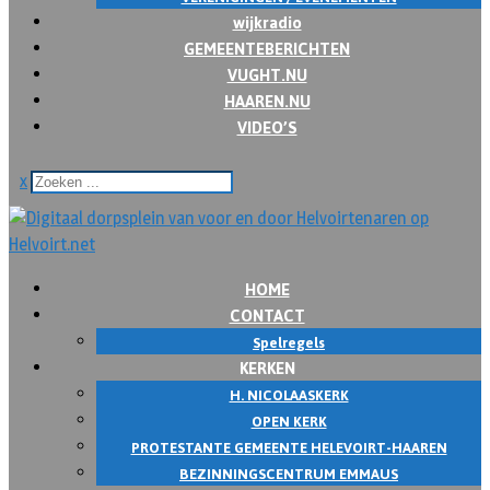
wijkradio
GEMEENTEBERICHTEN
VUGHT.NU
HAAREN.NU
VIDEO’S
x
HOME
CONTACT
Spelregels
KERKEN
H. NICOLAASKERK
OPEN KERK
PROTESTANTE GEMEENTE HELEVOIRT-HAAREN
BEZINNINGSCENTRUM EMMAUS