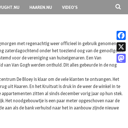
VUGHT.NU
HAAREN.NU
VIDEO’S
agmorgen met regenachtig weer officieel in gebruik genomen.
F
ing zaterdagochtend onder het toeziend oog van de genodigden.
a
X
estemd voor de vereniging van huiseigenaren. Een Van
c
ld van Van Gogh werden onthuld. Dit alles gebeurde in de nog
M
e
a
kelcentrum De Bloey is klaar om de vele klanten te ontvangen. Het
b
s
rug uit Haaren. En het Kruitvat is druk in de weer de winkel in te
o
appartementen zitten al sinds december vorig jaar op hun stek.
t
o
ijk. Het noodgebouwtje is een paar meter opgeschoven naar de
o
nde aan als de bank verhuisd naar het in aanbouw zijnde nieuwe
k
d
o