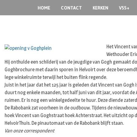
Skip
HOME
CONTACT
KERKEN
V55+
to
content
Het Vincent va
Wethouder Eri
Hij onthulde een schilderij van de jeugdige van Gogh gemaakt do
Goghbrochure met daarin sporen in Helvoirt over deze beroemdhe
lege winkelruimte terwijl het buiten flink regende.
Juist in het jaar dat het 125 jaar is geleden dat Vincent van Gogh
duurt nog enkele maanden, tot half juni van dit jaar, voordat de Al
ruimen. Er is nog een winkelgedeelte te huur. Deze diende zate
De Rabobank zat voorheen in de oudbouw. Tijdens de nieuwbouw 
hoek Vincent van Goghstraat hoek Achterstraat. Het uitzicht op d
HelvoirThuis. De pinautomaat van de Rabobank blijft staan.
Van onze correspondent