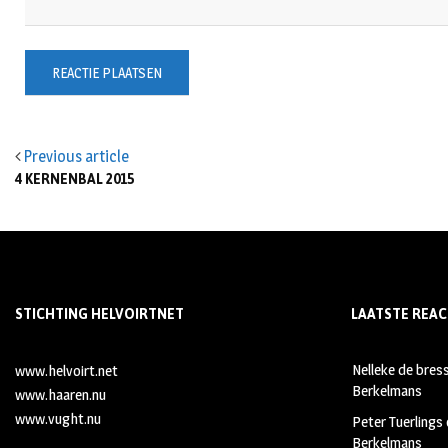
Previous article
4 KERNENBAL 2015
STICHTING HELVOIRTNET
LAATSTE REAC
Nelleke de bres
www.helvoirt.net
Berkelmans
www.haaren.nu
www.vught.nu
Peter Tuerlings
Berkelmans