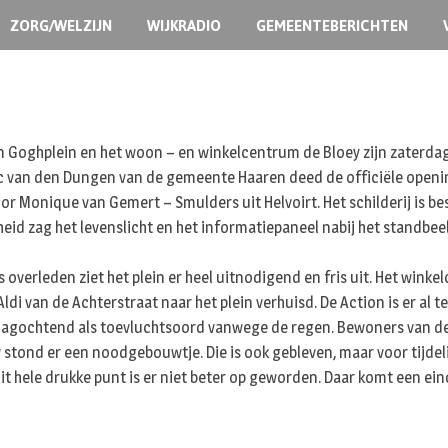
ZORG/WELZIJN
WIJKRADIO
GEMEENTEBERICHTEN
n Goghplein en het woon – en winkelcentrum de Bloey zijn zaterd
c van den Dungen van de gemeente Haaren deed de officiële open
or Monique van Gemert – Smulders uit Helvoirt. Het schilderij is b
id zag het levenslicht en het informatiepaneel nabij het standbee
 is overleden ziet het plein er heel uitnodigend en fris uit. Het win
di van de Achterstraat naar het plein verhuisd. De Action is er al te
rdagochtend als toevluchtsoord vanwege de regen. Bewoners van de 
stond er een noodgebouwtje. Die is ook gebleven, maar voor tijdel
it hele drukke punt is er niet beter op geworden. Daar komt een ei