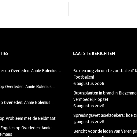
TIES
LAATSTE BERICHTEN
ser
op
Overleden: Annie Bolenius –
60+ en nog zin om te voetballen?
Footballen!
6 augustus 2026
op
Overleden: Annie Bolenius –
Buxusplanten in brand in Biezenmor
vermoedelijk opzet
op
Overleden: Annie Bolenius –
6 augustus 2026
Spreidingswet asielzoekers: hoe zi
op
Probleem met de Geldmaat
5 augustus 2026
 Engelen
op
Overleden: Annie
Bericht voor de leden van Verenig
kelmans