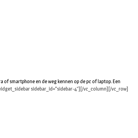
n
ra of smartphone en de weg kennen op de pc of laptop. Een
idget_sidebar sidebar_id=”sidebar-4″][/vc_column][/vc_row]