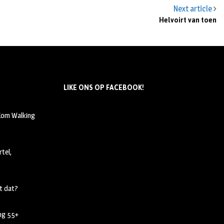
Next article
Helvoirt van toen
LIKE ONS OP FACEBOOK!
 Kom Walking
tel,
t dat?
ing 55+