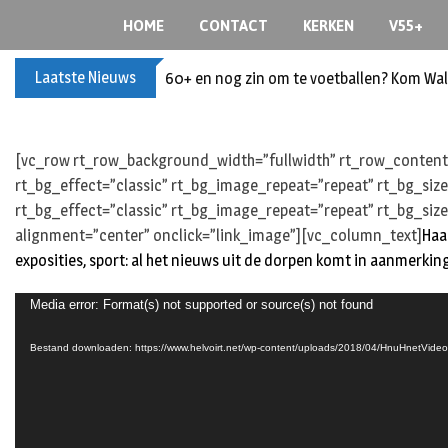
S
HOME
CONTACT
KERKEN
V55+
k
i
Laatste Nieuws
60+ en nog zin om te voetballen? Kom Wal
p
t
o
c
[vc_row rt_row_background_width=”fullwidth” rt_row_content_
o
rt_bg_effect=”classic” rt_bg_image_repeat=”repeat” rt_bg_siz
n
rt_bg_effect=”classic” rt_bg_image_repeat=”repeat” rt_bg_size
t
alignment=”center” onclick=”link_image”][vc_column_text]
Haa
e
exposities, sport: al het nieuws uit de dorpen komt in aanmerking
n
t
Videospeler
Media error: Format(s) not supported or source(s) not found
Bestand downloaden: https://www.helvoirt.net/wp-content/uploads/2018/04/HnuHnetVide