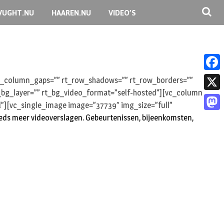
VUGHT.NU
HAAREN.NU
VIDEO’S
F
 rt_column_gaps=”” rt_row_shadows=”” rt_row_borders=””
rt_bg_layer=”” rt_bg_video_format=”self-hosted”][vc_column
a
X
l”][vc_single_image image=”37739″ img_size=”full”
c
teeds meer videoverslagen. Gebeurtenissen, bijeenkomsten,
M
e
a
b
s
o
t
o
o
k
d
o