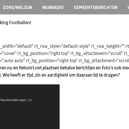
ZORG/WELZIJN
WIJKRADIO
GEMEENTEBERICHTEN
king Footballen!
width=”default” rt_row_style=”default-style” rt_row_height=””
e=”cover” rt_bg_position=”right top” rt_bg_attachment=”scroll” 
=”auto auto” rt_bg_position=”right top” rt_bg_attachment=”scrol
ren.nu en Helvoirt.net plaatsen behalve berichtjes en foto’s ook s
. Wie heeft er tijd, zin en aardigheid om daaraan bij te dragen?
oTitel-640x360.mp4?_=1