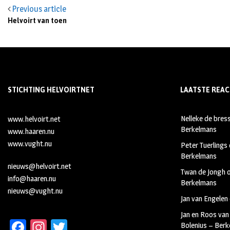
Previous article
Helvoirt van toen
STICHTING HELVOIRTNET
LAATSTE REAC
Nelleke de bres
www.helvoirt.net
Berkelmans
www.haaren.nu
www.vught.nu
Peter Tuerlings
Berkelmans
nieuws@helvoirt.net
Twan de Jongh
info@haaren.nu
Berkelmans
nieuws@vught.nu
Jan van Engelen
Jan en Roos van
Fa
In
T
Bolenius – Ber