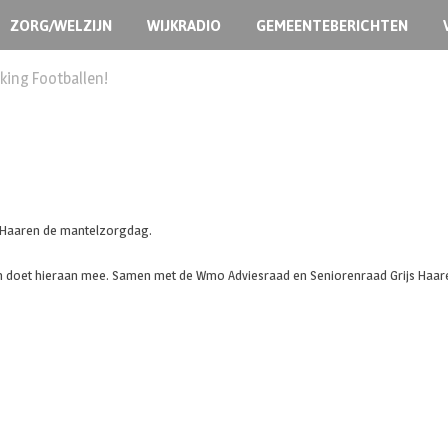
ZORG/WELZIJN
WIJKRADIO
GEMEENTEBERICHTEN
ermoedelijk opzet
 Haaren de mantelzorgdag.
ren doet hieraan mee. Samen met de Wmo Adviesraad en Seniorenraad Grijs Haa