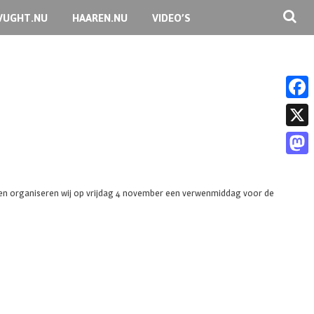
VUGHT.NU
HAAREN.NU
VIDEO’S
F
a
X
c
M
e
a
ren organiseren wij op vrijdag 4 november een verwenmiddag voor de
b
s
o
t
o
o
k
d
o