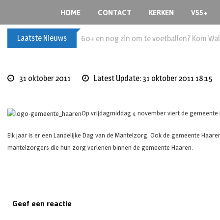
S
HOME
CONTACT
KERKEN
V55+
k
i
Laatste Nieuws
Buxusplanten in brand in Biezenmortel, v
p
t
o
c
31 oktober 2011
Latest Update: 31 oktober 2011 18:15
o
n
t
Op vrijdagmiddag 4 november viert de gemeente
e
n
Elk jaar is er een Landelijke Dag van de Mantelzorg. Ook de gemeente Haa
t
mantelzorgers die hun zorg verlenen binnen de gemeente Haaren.
Geef een reactie