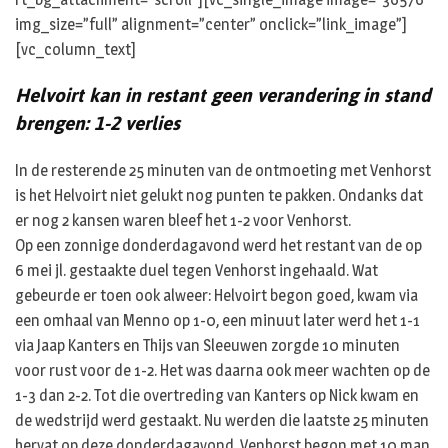
img_size=”full” alignment=”center” onclick=”link_image”]
[vc_column_text]
Helvoirt kan in restant geen verandering in stand
brengen: 1-2 verlies
In de resterende 25 minuten van de ontmoeting met Venhorst
is het Helvoirt niet gelukt nog punten te pakken. Ondanks dat
er nog 2 kansen waren bleef het 1-2 voor Venhorst.
Op een zonnige donderdagavond werd het restant van de op
6 mei jl. gestaakte duel tegen Venhorst ingehaald. Wat
gebeurde er toen ook alweer: Helvoirt begon goed, kwam via
een omhaal van Menno op 1-0, een minuut later werd het 1-1
via Jaap Kanters en Thijs van Sleeuwen zorgde 10 minuten
voor rust voor de 1-2. Het was daarna ook meer wachten op de
1-3 dan 2-2. Tot die overtreding van Kanters op Nick kwam en
de wedstrijd werd gestaakt. Nu werden die laatste 25 minuten
hervat op deze donderdagavond. Venhorst begon met 10 man,