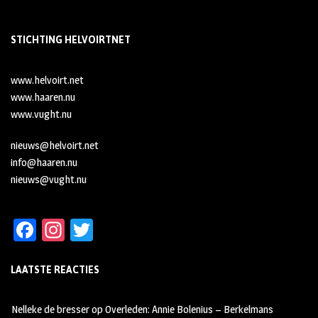
STICHTING HELVOIRTNET
www.helvoirt.net
www.haaren.nu
www.vught.nu
nieuws@helvoirt.net
info@haaren.nu
nieuws@vught.nu
Fa
In
T
ce
st
wi
LAATSTE REACTIES
b
ag
tt
oo
ra
er
Nelleke de bresser
op
Overleden: Annie Bolenius – Berkelmans