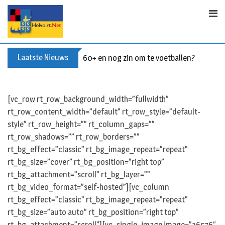
Skip
to
content
Laatste Nieuws
60+ en nog zin om te voetballen? Kom Wal
[vc_row rt_row_background_width=”fullwidth”
rt_row_content_width=”default” rt_row_style=”default-
style” rt_row_height=”” rt_column_gaps=””
rt_row_shadows=”” rt_row_borders=””
rt_bg_effect=”classic” rt_bg_image_repeat=”repeat”
rt_bg_size=”cover” rt_bg_position=”right top”
rt_bg_attachment=”scroll” rt_bg_layer=””
rt_bg_video_format=”self-hosted”][vc_column
rt_bg_effect=”classic” rt_bg_image_repeat=”repeat”
rt_bg_size=”auto auto” rt_bg_position=”right top”
rt_bg_attachment=”scroll”][vc_single_image image=”36576″