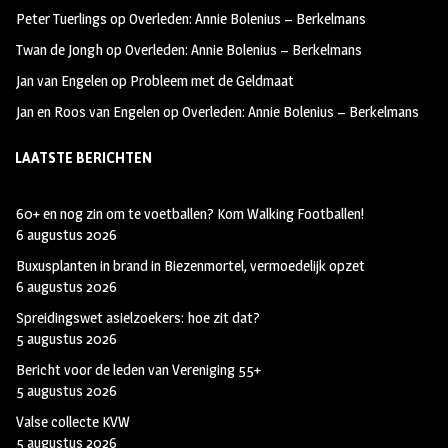
k
m
Peter Tuerlings
op
Overleden: Annie Bolenius – Berkelmans
Twan de Jongh
op
Overleden: Annie Bolenius – Berkelmans
Jan van Engelen
op
Probleem met de Geldmaat
Jan en Roos van Engelen
op
Overleden: Annie Bolenius – Berkelmans
LAATSTE BERICHTEN
60+ en nog zin om te voetballen? Kom Walking Footballen!
6 augustus 2026
Buxusplanten in brand in Biezenmortel, vermoedelijk opzet
6 augustus 2026
Spreidingswet asielzoekers: hoe zit dat?
5 augustus 2026
Bericht voor de leden van Vereniging 55+
5 augustus 2026
Valse collecte KVW
5 augustus 2026