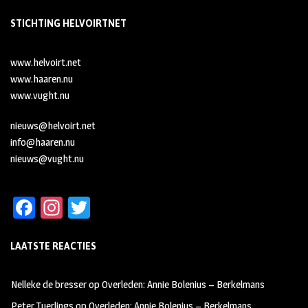
STICHTING HELVOIRTNET
www.helvoirt.net
www.haaren.nu
www.vught.nu
nieuws@helvoirt.net
info@haaren.nu
nieuws@vught.nu
Fa
In
T
ce
st
wi
LAATSTE REACTIES
b
ag
tt
oo
ra
er
Nelleke de bresser
op
Overleden: Annie Bolenius – Berkelmans
k
m
Peter Tuerlings
op
Overleden: Annie Bolenius – Berkelmans