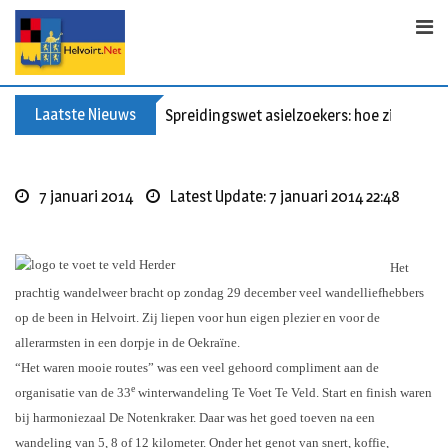
Skip
to
content
Laatste Nieuws
Spreidingswet asielzoekers: hoe zit dat?
7 januari 2014
Latest Update: 7 januari 2014 22:48
Het
prachtig wandelweer bracht op zondag 29 december veel wandelliefhebbers
op de been in Helvoirt. Zij liepen voor hun eigen plezier en voor de
allerarmsten in een dorpje in de Oekraïne.
“Het waren mooie routes” was een veel gehoord compliment aan de
e
organisatie van de 33
winterwandeling Te Voet Te Veld. Start en finish waren
bij harmoniezaal De Notenkraker. Daar was het goed toeven na een
wandeling van 5, 8 of 12 kilometer. Onder het genot van snert, koffie,