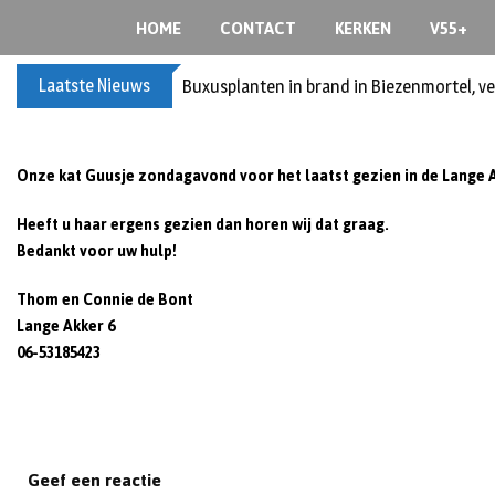
Skip
HOME
CONTACT
KERKEN
V55+
to
content
Laatste Nieuws
Buxusplanten in brand in Biezenmortel, v
Onze
kat
Guusje zondagavond voor het laatst gezien in de
Lange 
Heeft u haar ergens gezien dan horen wij dat graag.
Bedankt voor uw hulp!
Thom en Connie de Bont
Lange Akker 6
06-53185423
Geef een reactie