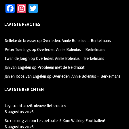
Fa
In
T
ce
st
wi
LAATSTE REACTIES
b
ag
tt
oo
ra
er
Nelleke de bresser
op
Overleden: Annie Bolenius – Berkelmans
k
m
Peter Tuerlings
op
Overleden: Annie Bolenius – Berkelmans
Twan de Jongh
op
Overleden: Annie Bolenius – Berkelmans
Jan van Engelen
op
Probleem met de Geldmaat
Jan en Roos van Engelen
op
Overleden: Annie Bolenius – Berkelmans
LAATSTE BERICHTEN
Leyetocht 2026: nieuwe fietsroutes
8 augustus 2026
60+ en nog zin om te voetballen? Kom Walking Footballen!
6 augustus 2026