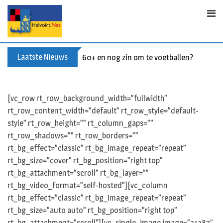
Skip
to
content
Laatste Nieuws
60+ en nog zin om te voetballen? Kom Wal
[vc_row rt_row_background_width=”fullwidth”
rt_row_content_width=”default” rt_row_style=”default-
style” rt_row_height=”” rt_column_gaps=””
rt_row_shadows=”” rt_row_borders=””
rt_bg_effect=”classic” rt_bg_image_repeat=”repeat”
rt_bg_size=”cover” rt_bg_position=”right top”
rt_bg_attachment=”scroll” rt_bg_layer=””
rt_bg_video_format=”self-hosted”][vc_column
rt_bg_effect=”classic” rt_bg_image_repeat=”repeat”
rt_bg_size=”auto auto” rt_bg_position=”right top”
rt_bg_attachment=”scroll”][vc_single_image image=”31387″