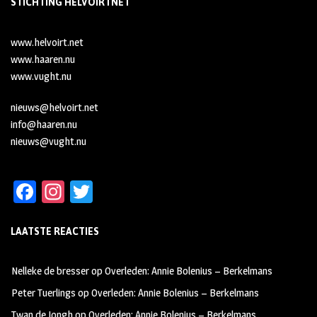
STICHTING HELVOIRTNET
www.helvoirt.net
www.haaren.nu
www.vught.nu
nieuws@helvoirt.net
info@haaren.nu
nieuws@vught.nu
Fa
In
T
ce
st
wi
LAATSTE REACTIES
b
ag
tt
oo
ra
er
Nelleke de bresser
op
Overleden: Annie Bolenius – Berkelmans
k
m
Peter Tuerlings
op
Overleden: Annie Bolenius – Berkelmans
Twan de Jongh
op
Overleden: Annie Bolenius – Berkelmans