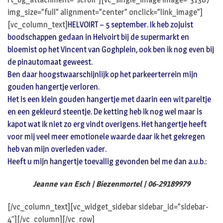
img_size=”full” alignment=”center” onclick=”link_image”]
[vc_column_text]
HELVOIRT – 5 september. Ik heb zojuist
boodschappen gedaan in Helvoirt bij de supermarkt en
bloemist op het Vincent van Goghplein, ook ben ik nog even bij
de pinautomaat geweest.
Ben daar hoogstwaarschijnlijk op het parkeerterrein mijn
gouden hangertje verloren.
Het is een klein gouden hangertje met daarin een wit pareltje
en een gekleurd steentje. De ketting heb ik nog wel maar is
kapot wat ik niet zo erg vindt overigens. Het hangertje heeft
voor mij veel meer emotionele waarde daar ik het gekregen
heb van mijn overleden vader.
Heeft u mijn hangertje toevallig gevonden bel me dan a.u.b.:
Jeanne van Esch | Biezenmortel | 06-29189979
[/vc_column_text][vc_widget_sidebar sidebar_id=”sidebar-
4″][/vc_column][/vc_row]