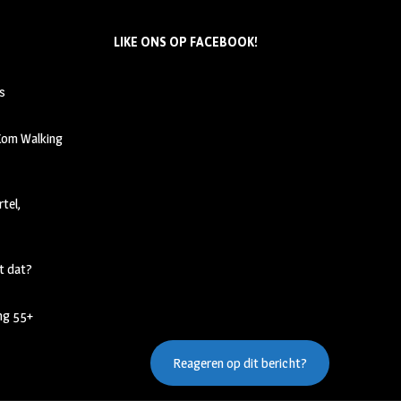
LIKE ONS OP FACEBOOK!
s
 Kom Walking
tel,
t dat?
ing 55+
Reageren op dit bericht?