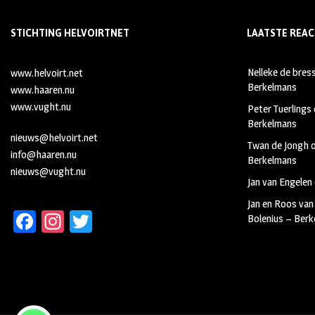
STICHTING HELVOIRTNET
LAATSTE REAC
Nelleke de bres
www.helvoirt.net
Berkelmans
www.haaren.nu
www.vught.nu
Peter Tuerlings
Berkelmans
nieuws@helvoirt.net
Twan de Jongh
info@haaren.nu
Berkelmans
nieuws@vught.nu
Jan van Engelen
Jan en Roos van
Fa
In
T
Bolenius – Ber
ce
st
wi
b
ag
tt
oo
ra
er
k
m