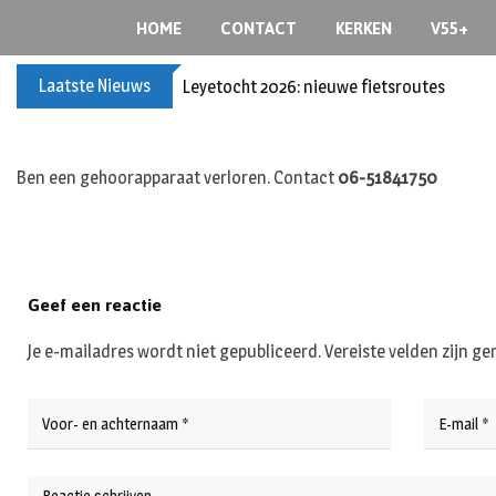
S
HOME
CONTACT
KERKEN
V55+
k
i
Laatste Nieuws
Leyetocht 2026: nieuwe fietsroutes
p
t
o
c
Ben een gehoorapparaat verloren. Contact
06-51841750
o
n
t
e
Geef een reactie
n
t
Je e-mailadres wordt niet gepubliceerd.
Vereiste velden zijn 