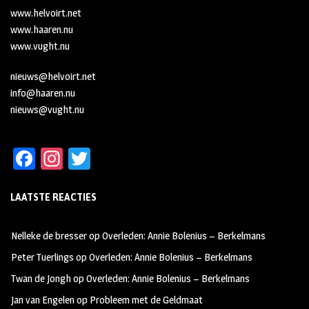
www.helvoirt.net
www.haaren.nu
www.vught.nu
nieuws@helvoirt.net
info@haaren.nu
nieuws@vught.nu
Fa
In
T
ce
st
wi
LAATSTE REACTIES
b
ag
tt
oo
ra
er
Nelleke de bresser
op
Overleden: Annie Bolenius – Berkelmans
k
m
Peter Tuerlings
op
Overleden: Annie Bolenius – Berkelmans
Twan de Jongh
op
Overleden: Annie Bolenius – Berkelmans
Jan van Engelen
op
Probleem met de Geldmaat