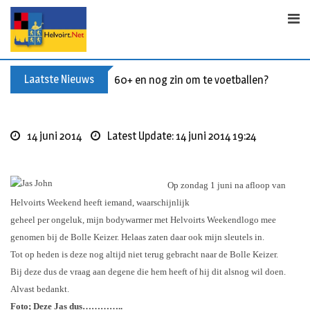
Skip
to
content
Laatste Nieuws
60+ en nog zin om te voetballen? Kom Wal
14 juni 2014
Latest Update: 14 juni 2014 19:24
Op zondag 1 juni na afloop van
Helvoirts Weekend heeft iemand, waarschijnlijk
geheel per ongeluk, mijn bodywarmer met Helvoirts Weekendlogo mee
genomen bij de Bolle Keizer.
Helaas zaten daar ook mijn sleutels in.
Tot op heden is deze nog altijd niet terug gebracht naar de Bolle Keizer.
Bij deze dus de vraag aan degene die hem heeft of hij dit alsnog wil doen.
Alvast bedankt.
Foto; Deze Jas dus…………..