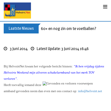
Skip
to
content
Laatste Nieuws
60+ en nog zin om te voetballen? Kom Wal
3 juni 2014
Latest Update: 3 juni 2014 16:46
Bij HelvoirtNet kwam het volgende bericht binnen:
“Ik ben vrijdag tijdens
Helvoirts Weekend mijn zilveren schakelarmband van het merk TOV
verloren”.
Heeft toevallig iemand deze
armband gevonden neem dan even met ons contact op:
info@helvoirt.net