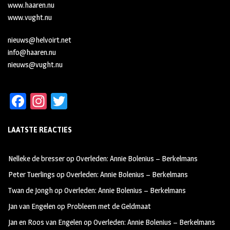
www.haaren.nu
www.vught.nu
nieuws@helvoirt.net
info@haaren.nu
nieuws@vught.nu
Fa
In
T
ce
st
wi
LAATSTE REACTIES
b
ag
tt
oo
ra
er
Nelleke de bresser
op
Overleden: Annie Bolenius – Berkelmans
k
m
Peter Tuerlings
op
Overleden: Annie Bolenius – Berkelmans
Twan de Jongh
op
Overleden: Annie Bolenius – Berkelmans
Jan van Engelen
op
Probleem met de Geldmaat
Jan en Roos van Engelen
op
Overleden: Annie Bolenius – Berkelmans