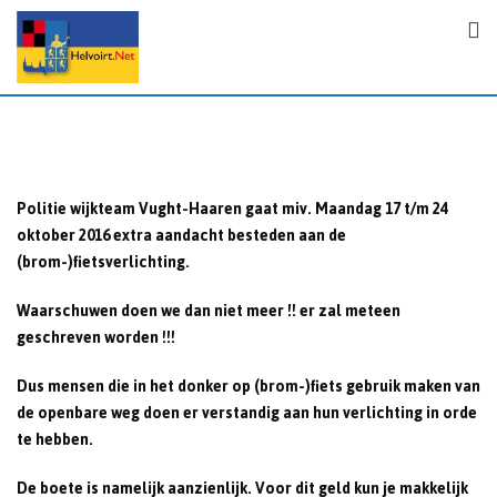
S
k
i
p
t
o
c
o
Politie wijkteam Vught-Haaren gaat miv. Maandag 17 t/m 24
n
oktober 2016 extra aandacht besteden aan de
t
(brom-)fietsverlichting.
e
n
Waarschuwen doen we dan niet meer !! er zal meteen
t
geschreven worden !!!
Dus mensen die in het donker op (brom-)fiets gebruik maken van
de openbare weg doen er verstandig aan hun verlichting in orde
te hebben.
De boete is namelijk aanzienlijk. Voor dit geld kun je makkelijk