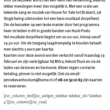
Voor de bezoeker wordt het een feest van herkenning, waarbij
lekker meezingen meer dan mogelijk is. Met een scala van
bekende zang en muziek van House for Sale tot Brabant, zal
Sing&Swing uitmonden tot een heus muzikaal dorpsfeest.
Om de bezoeker op een leuke manier door het programma
heen te leiden is dit in goede handen van Huub Poels.
Het muzikale dorpsfeest begint om 20.00 uur, inloop vanaf
19.30 uur. Om de toegang laagdrempelig te houden betaalt
men slechts 5 euro per kaartje.
Kaarten voor deze avond worden verkocht vanaf maandag 19
februari en zijn verkrijgbaar bij Mitra, HelvoirThuis en via de
leden van de koren en harmonie. Alleen tegen contante
betaling, pinnen is niet mogelijk. Ook via email:
jennekevanhoutum@home.nl
of
06-10 52 10 63
zijn kaarten
te reserveren.
[/vc_column_text][vc_widget_sidebar sidebar_id=”sidebar-
4″][/vc_column][/vc_row]