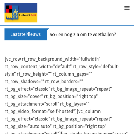
S
k
i
p
t
Laatste Nieuws
60+ en nog zin om te voetballen? Kom Wal
o
c
o
[vc_row rt_row_background_width=”fullwidth”
n
rt_row_content_width=”default” rt_row_style=”default-
t
style” rt_row_height=”” rt_column_gaps=””
e
rt_row_shadows=”” rt_row_borders=””
n
rt_bg_effect=”classic” rt_bg_image_repeat=”repeat”
t
rt_bg_size=”cover” rt_bg_position=”right top”
rt_bg_attachment=”scroll” rt_bg_layer=””
rt_bg_video_format=”self-hosted”][vc_column
rt_bg_effect=”classic” rt_bg_image_repeat=”repeat”
rt_bg_size=”auto auto” rt_bg_position=”right top”
rt_bg_attachment=”scroll”][vc_single_image image=”35752″