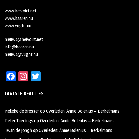
www.helvoirt.net
www.haaren.nu
www.vught.nu
nieuws@helvoirt.net
info@haaren.nu
nieuws@vught.nu
Fa
In
T
ce
st
wi
LAATSTE REACTIES
b
ag
tt
oo
ra
er
Nelleke de bresser
op
Overleden: Annie Bolenius – Berkelmans
k
m
Peter Tuerlings
op
Overleden: Annie Bolenius – Berkelmans
Twan de Jongh
op
Overleden: Annie Bolenius – Berkelmans