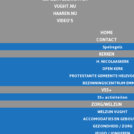
VUGHT.NU
HAAREN.NU
VIDEO’S
HOME
CONTACT
Spelregels
KERKEN
H. NICOLAASKERK
OPEN KERK
PROTESTANTE GEMEENTE HELEVO
BEZINNINGSCENTRUM EM
V55+
55+ activiteiten
ZORG/WELZIJN
WELZIJN VUGHT
ACCOMODATIES EN GEBO
GEZONDHEID / ZORG
JEUGD / JONGEREN