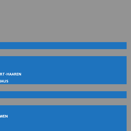
IRT-HAAREN
MAUS
UWEN