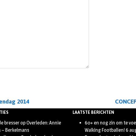
rendag 2014
CONCEPT
TIES
LAATSTE BERICHTEN
de bresser
op
Overleden: Annie
60+ en nog zin om te vo
s – Berkelmans
Walking Footballen!
6 au