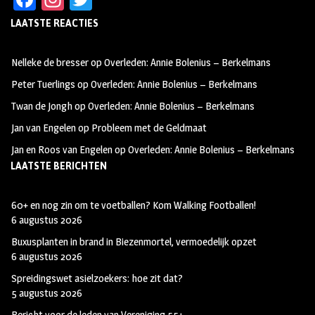
ce
st
wi
LAATSTE REACTIES
b
ag
tt
oo
ra
er
Nelleke de bresser
op
Overleden: Annie Bolenius – Berkelmans
k
m
Peter Tuerlings
op
Overleden: Annie Bolenius – Berkelmans
Twan de Jongh
op
Overleden: Annie Bolenius – Berkelmans
Jan van Engelen
op
Probleem met de Geldmaat
Jan en Roos van Engelen
op
Overleden: Annie Bolenius – Berkelmans
LAATSTE BERICHTEN
60+ en nog zin om te voetballen? Kom Walking Footballen!
6 augustus 2026
Buxusplanten in brand in Biezenmortel, vermoedelijk opzet
6 augustus 2026
Spreidingswet asielzoekers: hoe zit dat?
5 augustus 2026
Bericht voor de leden van Vereniging 55+