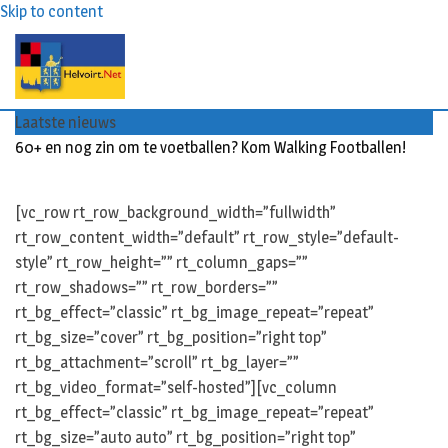
Skip to content
Laatste nieuws
60+ en nog zin om te voetballen? Kom Walking Footballen!
[vc_row rt_row_background_width=”fullwidth”
rt_row_content_width=”default” rt_row_style=”default-
style” rt_row_height=”” rt_column_gaps=””
rt_row_shadows=”” rt_row_borders=””
rt_bg_effect=”classic” rt_bg_image_repeat=”repeat”
rt_bg_size=”cover” rt_bg_position=”right top”
rt_bg_attachment=”scroll” rt_bg_layer=””
rt_bg_video_format=”self-hosted”][vc_column
rt_bg_effect=”classic” rt_bg_image_repeat=”repeat”
rt_bg_size=”auto auto” rt_bg_position=”right top”