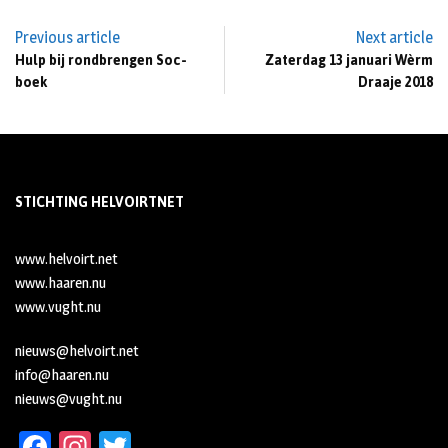
Previous article
Next article
Hulp bij rondbrengen Soc-
Zaterdag 13 januari Wèrm
boek
Draaje 2018
STICHTING HELVOIRTNET
www.helvoirt.net
www.haaren.nu
www.vught.nu
nieuws@helvoirt.net
info@haaren.nu
nieuws@vught.nu
Fa
In
T