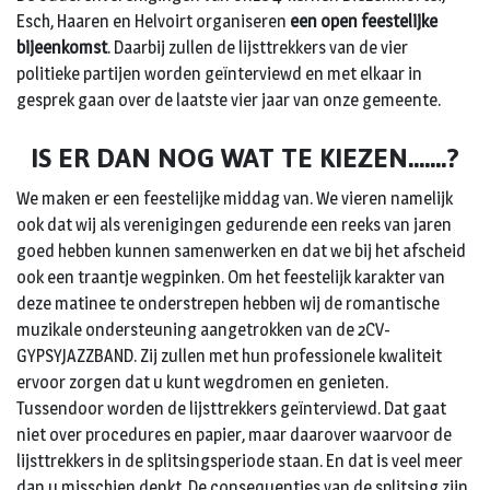
Esch, Haaren en Helvoirt organiseren
een open feestelijke
bijeenkomst
. Daarbij zullen de lijsttrekkers van de vier
politieke partijen worden geïnterviewd en met elkaar in
gesprek gaan over de laatste vier jaar van onze gemeente.
IS ER DAN NOG WAT TE KIEZEN…….?
We maken er een feestelijke middag van. We vieren namelijk
ook dat wij als verenigingen gedurende een reeks van jaren
goed hebben kunnen samenwerken en dat we bij het afscheid
ook een traantje wegpinken. Om het feestelijk karakter van
deze matinee te onderstrepen hebben wij de romantische
muzikale ondersteuning aangetrokken van de 2CV-
GYPSYJAZZBAND. Zij zullen met hun professionele kwaliteit
ervoor zorgen dat u kunt wegdromen en genieten.
Tussendoor worden de lijsttrekkers geïnterviewd. Dat gaat
niet over procedures en papier, maar daarover waarvoor de
lijsttrekkers in de splitsingsperiode staan. En dat is veel meer
dan u misschien denkt. De consequenties van de splitsing zijn