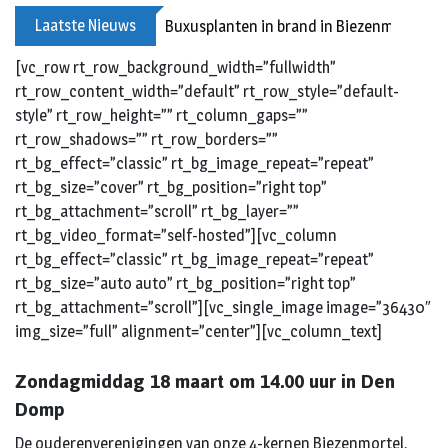
Laatste Nieuws
Buxusplanten in brand in Biezenmortel, v
[vc_row rt_row_background_width=”fullwidth”
rt_row_content_width=”default” rt_row_style=”default-
style” rt_row_height=”” rt_column_gaps=””
rt_row_shadows=”” rt_row_borders=””
rt_bg_effect=”classic” rt_bg_image_repeat=”repeat”
rt_bg_size=”cover” rt_bg_position=”right top”
rt_bg_attachment=”scroll” rt_bg_layer=””
rt_bg_video_format=”self-hosted”][vc_column
rt_bg_effect=”classic” rt_bg_image_repeat=”repeat”
rt_bg_size=”auto auto” rt_bg_position=”right top”
rt_bg_attachment=”scroll”][vc_single_image image=”36430″
img_size=”full” alignment=”center”][vc_column_text]
Zondagmiddag 18 maart om 14.00 uur in Den
Domp
De ouderenverenigingen van onze 4-kernen Biezenmortel,