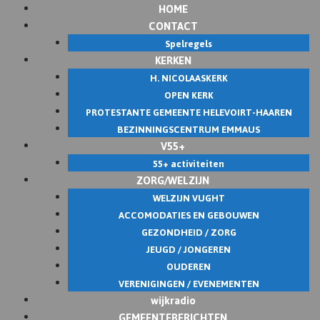
HOME
Skip
CONTACT
to
Spelregels
content
KERKEN
H. NICOLAASKERK
OPEN KERK
PROTESTANTE GEMEENTE HELEVOIRT-HAAREN
BEZINNINGSCENTRUM EMMAUS
V55+
55+ activiteiten
ZORG/WELZIJN
WELZIJN VUGHT
ACCOMODATIES EN GEBOUWEN
GEZONDHEID / ZORG
JEUGD / JONGEREN
OUDEREN
VERENIGINGEN / EVENEMENTEN
wijkradio
GEMEENTEBERICHTEN