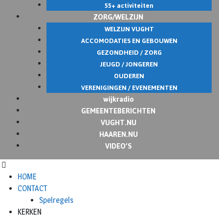
55+ activiteiten
ZORG/WELZIJN
WELZIJN VUGHT
ACCOMODATIES EN GEBOUWEN
GEZONDHEID / ZORG
JEUGD / JONGEREN
OUDEREN
VERENIGINGEN / EVENEMENTEN
wijkradio
GEMEENTEBERICHTEN
VUGHT.NU
HAAREN.NU
VIDEO’S
HOME
CONTACT
Spelregels
KERKEN