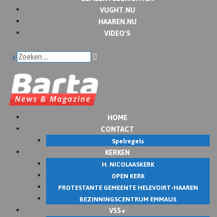
VUGHT.NU
HAAREN.NU
VIDEO’S
x
HOME
CONTACT
Spelregels
KERKEN
H. NICOLAASKERK
OPEN KERK
PROTESTANTE GEMEENTE HELEVOIRT-HAAREN
BEZINNINGSCENTRUM EMMAUS
V55+