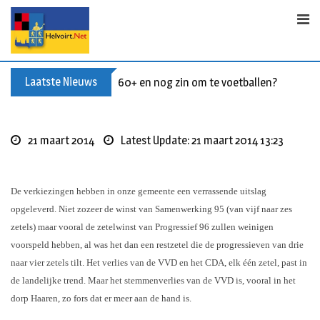
Skip
to
content
Laatste Nieuws
60+ en nog zin om te voetballen? Kom Wal
21 maart 2014
Latest Update: 21 maart 2014 13:23
De verkiezingen hebben in onze gemeente een verrassende uitslag
opgeleverd. Niet zozeer de winst van Samenwerking 95 (van vijf naar zes
zetels) maar vooral de zetelwinst van Progressief 96 zullen weinigen
voorspeld hebben, al was het dan een restzetel die de progressieven van drie
naar vier zetels tilt. Het verlies van de VVD en het CDA, elk
één
zetel, past in
de landelijke trend. Maar het stemmenverlies van de VVD is, vooral in het
dorp Haaren, zo fors dat er meer aan de hand is.