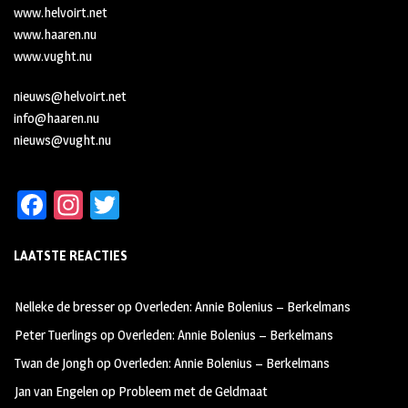
www.helvoirt.net
www.haaren.nu
www.vught.nu
nieuws@helvoirt.net
info@haaren.nu
nieuws@vught.nu
Fa
In
T
ce
st
wi
LAATSTE REACTIES
b
ag
tt
oo
ra
er
Nelleke de bresser
op
Overleden: Annie Bolenius – Berkelmans
k
m
Peter Tuerlings
op
Overleden: Annie Bolenius – Berkelmans
Twan de Jongh
op
Overleden: Annie Bolenius – Berkelmans
Jan van Engelen
op
Probleem met de Geldmaat