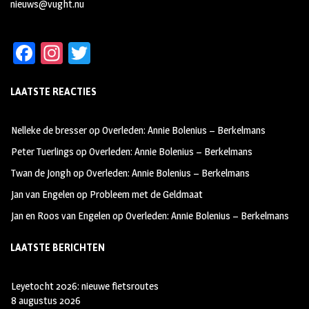
nieuws@vught.nu
Fa
In
T
ce
st
wi
LAATSTE REACTIES
b
ag
tt
oo
ra
er
Nelleke de bresser
op
Overleden: Annie Bolenius – Berkelmans
k
m
Peter Tuerlings
op
Overleden: Annie Bolenius – Berkelmans
Twan de Jongh
op
Overleden: Annie Bolenius – Berkelmans
Jan van Engelen
op
Probleem met de Geldmaat
Jan en Roos van Engelen
op
Overleden: Annie Bolenius – Berkelmans
LAATSTE BERICHTEN
Leyetocht 2026: nieuwe fietsroutes
8 augustus 2026