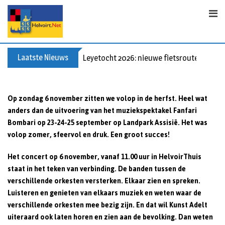
S
k
i
p
t
Laatste Nieuws
Leyetocht 2026: nieuwe fietsroutes
o
c
o
Op zondag 6 november zitten we volop in de herfst. Heel wat
n
anders dan de uitvoering van het muziekspektakel Fanfari
t
Bombari op 23-24-25 september op Landpark Assisië. Het was
e
volop zomer, sfeervol en druk. Een groot succes!
n
t
Het concert op
6 november, vanaf 11.00 uur in HelvoirThuis
staat in het teken van verbinding. De banden tussen de
verschillende orkesten versterken. Elkaar zien en spreken.
Luisteren en genieten van elkaars muziek en weten waar de
verschillende orkesten mee bezig zijn. En dat wil Kunst Adelt
uiteraard ook laten horen en zien aan de bevolking. Dan weten