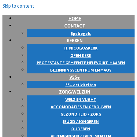
Skip to content
HOME
CONTACT
Spelregels
KERKEN
H. NICOLAASKERK
OPEN KERK
PROTESTANTE GEMEENTE HELEVOIRT-HAAREN
BEZINNINGSCENTRUM EMMAUS
V55+
55+ activiteiten
ZORG/WELZIJN
WELZIJN VUGHT
ACCOMODATIES EN GEBOUWEN
GEZONDHEID / ZORG
JEUGD / JONGEREN
OUDEREN
VERENIGINGEN / EVENEMENTEN