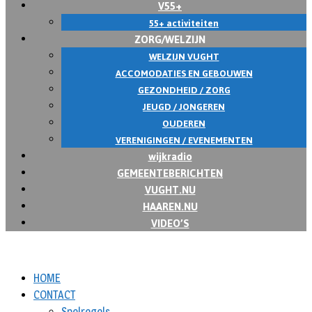
V55+
55+ activiteiten
ZORG/WELZIJN
WELZIJN VUGHT
ACCOMODATIES EN GEBOUWEN
GEZONDHEID / ZORG
JEUGD / JONGEREN
OUDEREN
VERENIGINGEN / EVENEMENTEN
wijkradio
GEMEENTEBERICHTEN
VUGHT.NU
HAAREN.NU
VIDEO’S
HOME
CONTACT
Spelregels