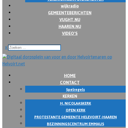
wijkradio
GEMEENTEBERICHTEN
VUGHT.NU
HAAREN.NU
VIDEO’S
x
HOME
CONTACT
Spelregels
KERKEN
H. NICOLAASKERK
OPEN KERK
PROTESTANTE GEMEENTE HELEVOIRT-HAAREN
BEZINNINGSCENTRUM EMMAUS