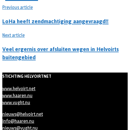
Previous article
LoHa heeft zendmachtiging aangevraagd!!
Next article
Veel ergernis over afsluiten wegen in Helvoirts
buitengebied
STICHTING HELVOIRTNET
www.helvoirt.net
www.haaren.nu
www.vught.nu
nieuws@helvoirt.net
info@haaren.nu
nieuws@vught.nu