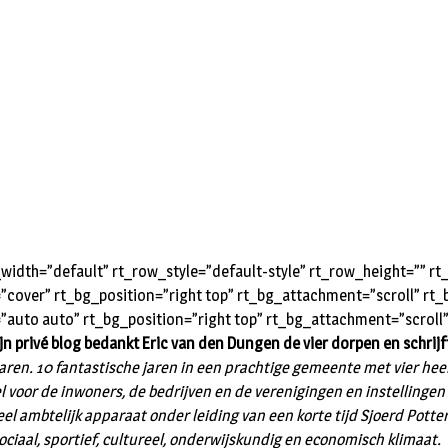
idth=”default” rt_row_style=”default-style” rt_row_height=”” 
=”cover” rt_bg_position=”right top” rt_bg_attachment=”scroll” r
=”auto auto” rt_bg_position=”right top” rt_bg_attachment=”scroll
ijn privé blog bedankt Eric van den Dungen de vier dorpen en schrijf
ren. 10 fantastische jaren in een prachtige gemeente met vier heer
el voor de inwoners, de bedrijven en de verenigingen en instellinge
l ambtelijk apparaat onder leiding van een korte tijd Sjoerd Potter
iaal, sportief, cultureel, onderwijskundig en economisch klimaat.