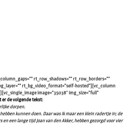
rt_column_gaps=”” rt_row_shadows=”” rt_row_borders=””
t_bg_layer=”” rt_bg_video_format=”self-hosted”][vc_column
”][vc_single_image image=”35038″ img_size=”full”
t er de volgende tekst:
lijke dorpen.
n hebben kunnen doen. Daar was ik maar een klein radertje in; de
s en een lange tijd Joan van den Akker, hebben gezorgd voor vier