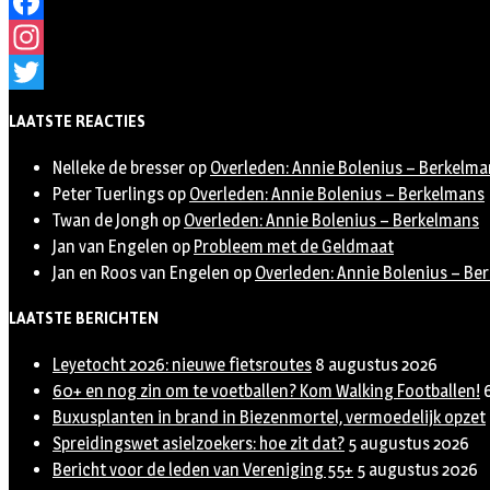
Facebook
Instagram
Twitter
LAATSTE REACTIES
Nelleke de bresser
op
Overleden: Annie Bolenius – Berkelma
Peter Tuerlings
op
Overleden: Annie Bolenius – Berkelmans
Twan de Jongh
op
Overleden: Annie Bolenius – Berkelmans
Jan van Engelen
op
Probleem met de Geldmaat
Jan en Roos van Engelen
op
Overleden: Annie Bolenius – Be
LAATSTE BERICHTEN
Leyetocht 2026: nieuwe fietsroutes
8 augustus 2026
60+ en nog zin om te voetballen? Kom Walking Footballen!
Buxusplanten in brand in Biezenmortel, vermoedelijk opzet
Spreidingswet asielzoekers: hoe zit dat?
5 augustus 2026
Bericht voor de leden van Vereniging 55+
5 augustus 2026