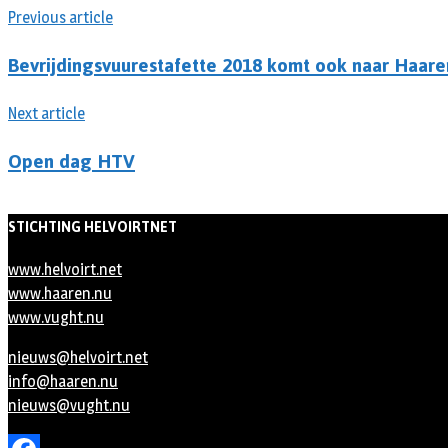
Previous article
Bevrijdingsvuurestafette 2018 komt ook naar Haare
Next article
Open dag HTV
STICHTING HELVOIRTNET
www.helvoirt.net
www.haaren.nu
www.vught.nu
nieuws@helvoirt.net
info@haaren.nu
nieuws@vught.nu