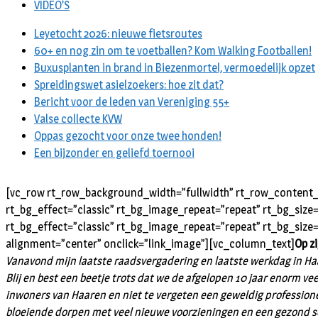
VIDEO’S
Leyetocht 2026: nieuwe fietsroutes
60+ en nog zin om te voetballen? Kom Walking Footballen!
Buxusplanten in brand in Biezenmortel, vermoedelijk opzet
Spreidingswet asielzoekers: hoe zit dat?
Bericht voor de leden van Vereniging 55+
Valse collecte KVW
Oppas gezocht voor onze twee honden!
Een bijzonder en geliefd toernooi
[vc_row rt_row_background_width=”fullwidth” rt_row_content_w
rt_bg_effect=”classic” rt_bg_image_repeat=”repeat” rt_bg_size
rt_bg_effect=”classic” rt_bg_image_repeat=”repeat” rt_bg_size
alignment=”center” onclick=”link_image”][vc_column_text]
Op z
Vanavond mijn laatste raadsvergadering en laatste werkdag in Haa
Blij en best een beetje trots dat we de afgelopen 10 jaar enorm ve
inwoners van Haaren en niet te vergeten een geweldig professionee
bloeiende dorpen met veel nieuwe voorzieningen en een gezond soc