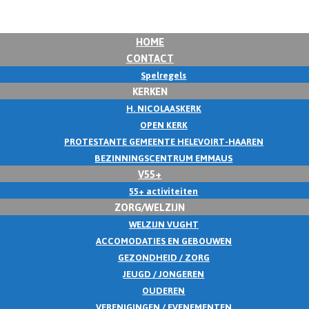
HOME
CONTACT
Spelregels
KERKEN
H. NICOLAASKERK
OPEN KERK
PROTESTANTE GEMEENTE HELEVOIRT-HAAREN
BEZINNINGSCENTRUM EMMAUS
V55+
55+ activiteiten
ZORG/WELZIJN
WELZIJN VUGHT
ACCOMODATIES EN GEBOUWEN
GEZONDHEID / ZORG
JEUGD / JONGEREN
OUDEREN
VERENIGINGEN / EVENEMENTEN