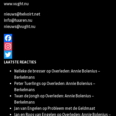
www.vught.nu
nieuws@helvoirt.net
info@haaren.nu
nieuws@vught.nu
Facebook
Instagram
LAATSTE REACTIES
Twitter
Nelleke de bresser
op
Overleden: Annie Bolenius –
Berkelmans
Peter Tuerlings
op
Overleden: Annie Bolenius –
Berkelmans
Twan de Jongh
op
Overleden: Annie Bolenius –
Berkelmans
Jan van Engelen
op
Probleem met de Geldmaat
Jan en Roos van Engelen
op
Overleden: Annie Bolenius –