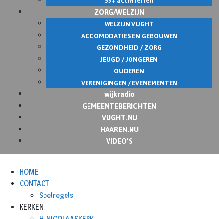
55+ activiteiten
ZORG/WELZIJN
WELZIJN VUGHT
ACCOMODATIES EN GEBOUWEN
GEZONDHEID / ZORG
JEUGD / JONGEREN
OUDEREN
VERENIGINGEN / EVENEMENTEN
wijkradio
GEMEENTEBERICHTEN
VUGHT.NU
HAAREN.NU
VIDEO’S
HOME
CONTACT
Spelregels
KERKEN
H. NICOLAASKERK