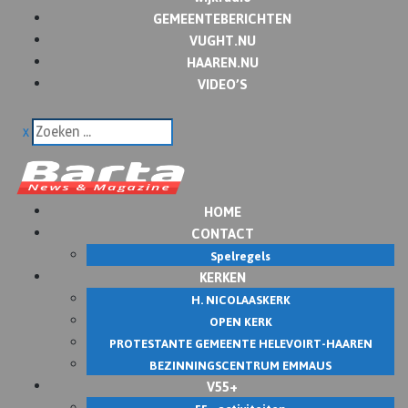
GEMEENTEBERICHTEN
VUGHT.NU
HAAREN.NU
VIDEO’S
x
HOME
CONTACT
Spelregels
KERKEN
H. NICOLAASKERK
OPEN KERK
PROTESTANTE GEMEENTE HELEVOIRT-HAAREN
BEZINNINGSCENTRUM EMMAUS
V55+