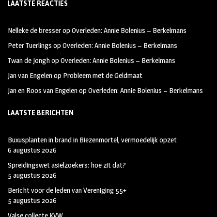
LAATSTE REACTIES
b
ag
tt
oo
ra
er
Nelleke de bresser
op
Overleden: Annie Bolenius – Berkelmans
k
m
Peter Tuerlings
op
Overleden: Annie Bolenius – Berkelmans
Twan de Jongh
op
Overleden: Annie Bolenius – Berkelmans
Jan van Engelen
op
Probleem met de Geldmaat
Jan en Roos van Engelen
op
Overleden: Annie Bolenius – Berkelmans
LAATSTE BERICHTEN
Buxusplanten in brand in Biezenmortel, vermoedelijk opzet
6 augustus 2026
Spreidingswet asielzoekers: hoe zit dat?
5 augustus 2026
Bericht voor de leden van Vereniging 55+
5 augustus 2026
Valse collecte KVW