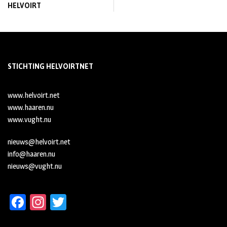
HELVOIRT
STICHTING HELVOIRTNET
www.helvoirt.net
www.haaren.nu
www.vught.nu
nieuws@helvoirt.net
info@haaren.nu
nieuws@vught.nu
Fa
In
T
ce
st
wi