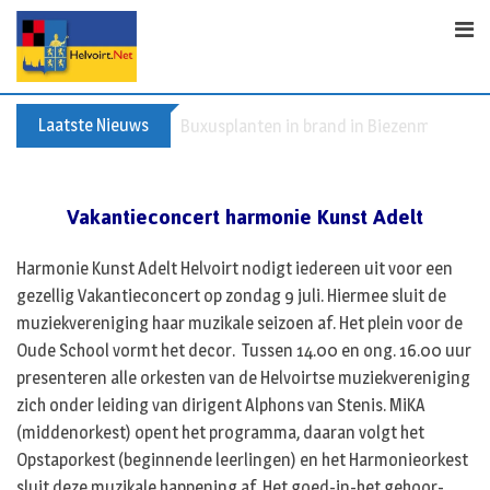
S
k
i
p
t
Laatste Nieuws
Spreidingswet asielzoekers: hoe zit dat?
o
c
o
Vakantieconcert harmonie Kunst Adelt
n
t
Harmonie Kunst Adelt Helvoirt nodigt iedereen uit voor een
e
gezellig Vakantieconcert op zondag 9 juli. Hiermee sluit de
n
muziekvereniging haar muzikale seizoen af. Het plein voor de
t
Oude School vormt het decor. Tussen 14.00 en ong. 16.00 uur
presenteren alle orkesten van de Helvoirtse muziekvereniging
zich onder leiding van dirigent Alphons van Stenis. MiKA
(middenorkest) opent het programma, daaran volgt het
Opstaporkest (beginnende leerlingen) en het Harmonieorkest
sluit deze muzikale happening af. Het goed-in-het gehoor-