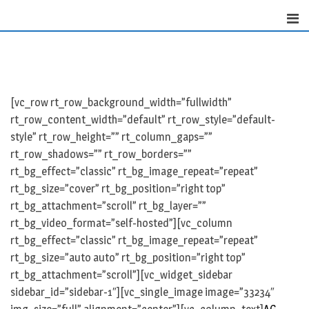
Skip
to
content
[vc_row rt_row_background_width=”fullwidth”
rt_row_content_width=”default” rt_row_style=”default-
style” rt_row_height=”” rt_column_gaps=””
rt_row_shadows=”” rt_row_borders=””
rt_bg_effect=”classic” rt_bg_image_repeat=”repeat”
rt_bg_size=”cover” rt_bg_position=”right top”
rt_bg_attachment=”scroll” rt_bg_layer=””
rt_bg_video_format=”self-hosted”][vc_column
rt_bg_effect=”classic” rt_bg_image_repeat=”repeat”
rt_bg_size=”auto auto” rt_bg_position=”right top”
rt_bg_attachment=”scroll”][vc_widget_sidebar
sidebar_id=”sidebar-1″][vc_single_image image=”33234″