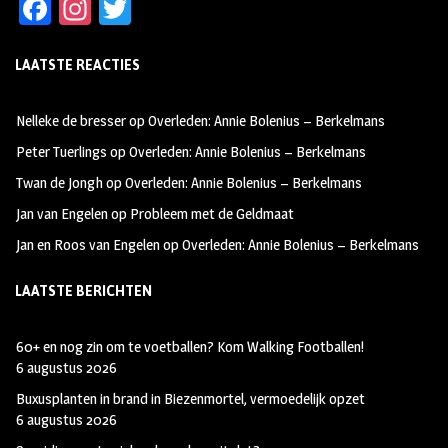
Fa
In
T
ce
st
wi
LAATSTE REACTIES
b
ag
tt
oo
ra
er
Nelleke de bresser
op
Overleden: Annie Bolenius – Berkelmans
k
m
Peter Tuerlings
op
Overleden: Annie Bolenius – Berkelmans
Twan de Jongh
op
Overleden: Annie Bolenius – Berkelmans
Jan van Engelen
op
Probleem met de Geldmaat
Jan en Roos van Engelen
op
Overleden: Annie Bolenius – Berkelmans
LAATSTE BERICHTEN
60+ en nog zin om te voetballen? Kom Walking Footballen!
6 augustus 2026
Buxusplanten in brand in Biezenmortel, vermoedelijk opzet
6 augustus 2026