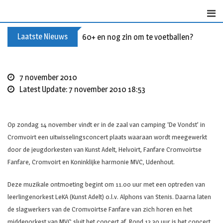
S
k
i
Laatste Nieuws
60+ en nog zin om te voetballen? Kom Wal
p
t
o
c
7 november 2010
o
Latest Update: 7 november 2010 18:53
n
t
e
Op zondag 14 november vindt er in de zaal van camping ‘De Vondst’ in
n
Cromvoirt een uitwisselingsconcert plaats waaraan wordt meegewerkt
t
door de jeugdorkesten van Kunst Adelt, Helvoirt, Fanfare Cromvoirtse
Fanfare, Cromvoirt en Koninklijke harmonie MVC, Udenhout.
Deze muzikale ontmoeting begint om 11.00 uur met een optreden van
leerlingenorkest LeKA (Kunst Adelt) o.l.v. Alphons van Stenis. Daarna laten
de slagwerkers van de Cromvoirtse Fanfare van zich horen en het
middenorkest van MVC sluit het concert af. Rond 12.30 uur is het concert,