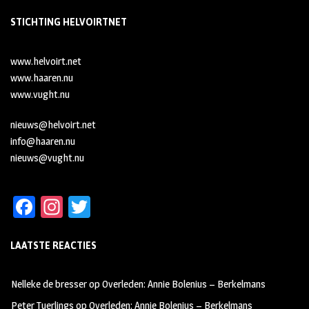
STICHTING HELVOIRTNET
www.helvoirt.net
www.haaren.nu
www.vught.nu
nieuws@helvoirt.net
info@haaren.nu
nieuws@vught.nu
Fa
In
T
ce
st
wi
LAATSTE REACTIES
b
ag
tt
oo
ra
er
Nelleke de bresser
op
Overleden: Annie Bolenius – Berkelmans
k
m
Peter Tuerlings
op
Overleden: Annie Bolenius – Berkelmans