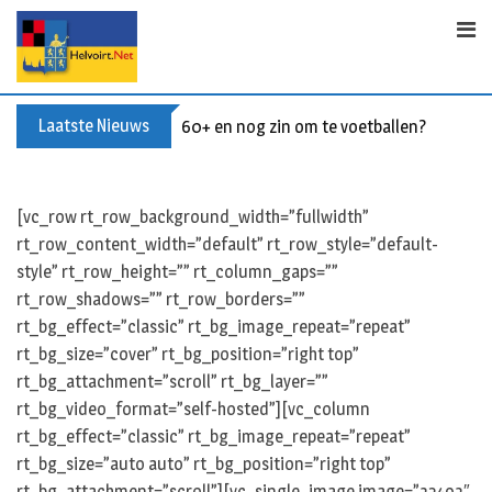
S
k
i
p
t
Laatste Nieuws
60+ en nog zin om te voetballen? Kom Wal
o
c
o
[vc_row rt_row_background_width=”fullwidth”
n
rt_row_content_width=”default” rt_row_style=”default-
t
style” rt_row_height=”” rt_column_gaps=””
e
rt_row_shadows=”” rt_row_borders=””
n
rt_bg_effect=”classic” rt_bg_image_repeat=”repeat”
t
rt_bg_size=”cover” rt_bg_position=”right top”
rt_bg_attachment=”scroll” rt_bg_layer=””
rt_bg_video_format=”self-hosted”][vc_column
rt_bg_effect=”classic” rt_bg_image_repeat=”repeat”
rt_bg_size=”auto auto” rt_bg_position=”right top”
rt_bg_attachment=”scroll”][vc_single_image image=”32493″