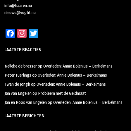
info@haaren.nu
nieuws@vught.nu
Fa
In
T
ce
st
wi
LAATSTE REACTIES
b
ag
tt
oo
ra
er
Nelleke de bresser
op
Overleden: Annie Bolenius – Berkelmans
k
m
Peter Tuerlings
op
Overleden: Annie Bolenius – Berkelmans
Twan de Jongh
op
Overleden: Annie Bolenius – Berkelmans
Jan van Engelen
op
Probleem met de Geldmaat
Jan en Roos van Engelen
op
Overleden: Annie Bolenius – Berkelmans
LAATSTE BERICHTEN