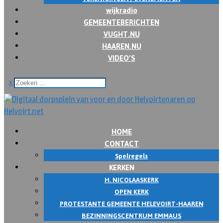
wijkradio
GEMEENTEBERICHTEN
VUGHT.NU
HAAREN.NU
VIDEO’S
x
HOME
CONTACT
Spelregels
KERKEN
H. NICOLAASKERK
OPEN KERK
PROTESTANTE GEMEENTE HELEVOIRT-HAAREN
BEZINNINGSCENTRUM EMMAUS