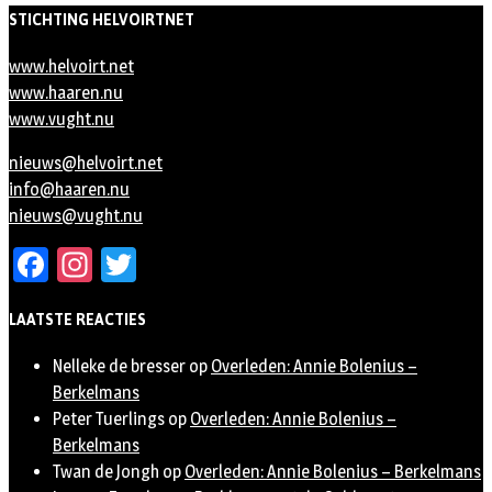
STICHTING HELVOIRTNET
www.helvoirt.net
www.haaren.nu
www.vught.nu
nieuws@helvoirt.net
info@haaren.nu
nieuws@vught.nu
Facebook
Instagram
Twitter
LAATSTE REACTIES
Nelleke de bresser
op
Overleden: Annie Bolenius –
Berkelmans
Peter Tuerlings
op
Overleden: Annie Bolenius –
Berkelmans
Twan de Jongh
op
Overleden: Annie Bolenius – Berkelmans