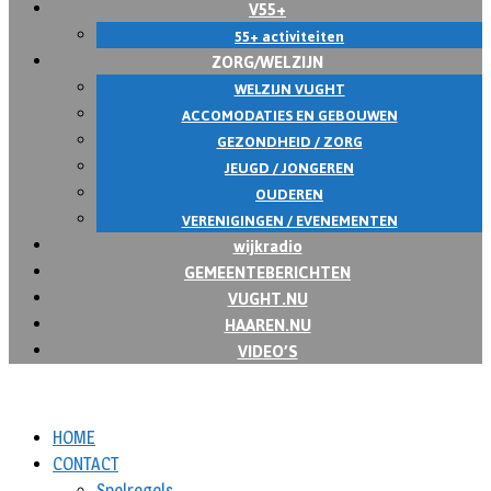
V55+
55+ activiteiten
ZORG/WELZIJN
WELZIJN VUGHT
ACCOMODATIES EN GEBOUWEN
GEZONDHEID / ZORG
JEUGD / JONGEREN
OUDEREN
VERENIGINGEN / EVENEMENTEN
wijkradio
GEMEENTEBERICHTEN
VUGHT.NU
HAAREN.NU
VIDEO’S
HOME
CONTACT
Spelregels