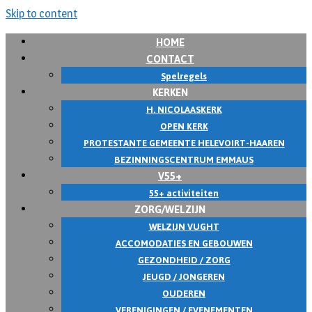
Skip to content
HOME
CONTACT
Spelregels
KERKEN
H. NICOLAASKERK
OPEN KERK
PROTESTANTE GEMEENTE HELEVOIRT-HAAREN
BEZINNINGSCENTRUM EMMAUS
V55+
55+ activiteiten
ZORG/WELZIJN
WELZIJN VUGHT
ACCOMODATIES EN GEBOUWEN
GEZONDHEID / ZORG
JEUGD / JONGEREN
OUDEREN
VERENIGINGEN / EVENEMENTEN