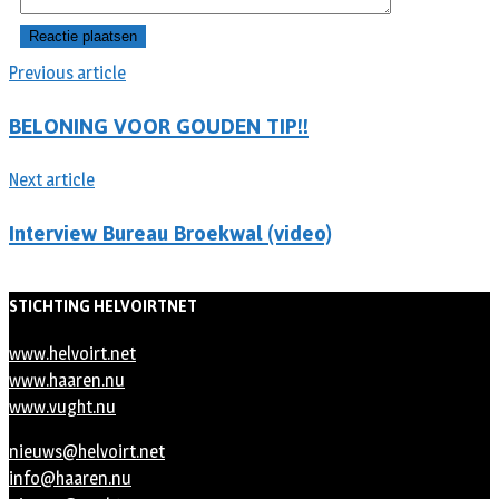
Previous article
BELONING VOOR GOUDEN TIP!!
Next article
Interview Bureau Broekwal (video)
STICHTING HELVOIRTNET
www.helvoirt.net
www.haaren.nu
www.vught.nu
nieuws@helvoirt.net
info@haaren.nu