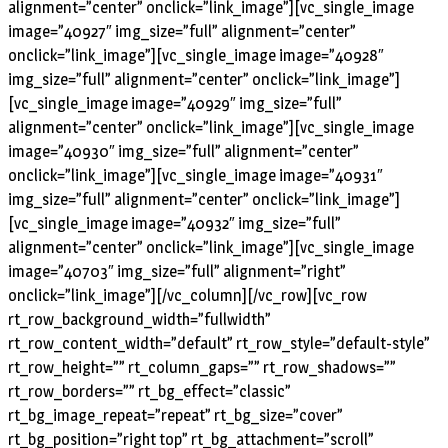
alignment=”center” onclick=”link_image”][vc_single_image
image=”40927″ img_size=”full” alignment=”center”
onclick=”link_image”][vc_single_image image=”40928″
img_size=”full” alignment=”center” onclick=”link_image”]
[vc_single_image image=”40929″ img_size=”full”
alignment=”center” onclick=”link_image”][vc_single_image
image=”40930″ img_size=”full” alignment=”center”
onclick=”link_image”][vc_single_image image=”40931″
img_size=”full” alignment=”center” onclick=”link_image”]
[vc_single_image image=”40932″ img_size=”full”
alignment=”center” onclick=”link_image”][vc_single_image
image=”40703″ img_size=”full” alignment=”right”
onclick=”link_image”][/vc_column][/vc_row][vc_row
rt_row_background_width=”fullwidth”
rt_row_content_width=”default” rt_row_style=”default-style”
rt_row_height=”” rt_column_gaps=”” rt_row_shadows=””
rt_row_borders=”” rt_bg_effect=”classic”
rt_bg_image_repeat=”repeat” rt_bg_size=”cover”
rt_bg_position=”right top” rt_bg_attachment=”scroll”