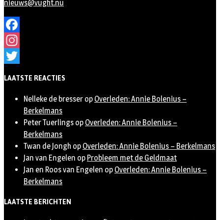
nieuws@vught.nu
Facebook
Instagram
Twitter
LAATSTE REACTIES
Nelleke de bresser
op
Overleden: Annie Bolenius –
Berkelmans
Peter Tuerlings
op
Overleden: Annie Bolenius –
Berkelmans
Twan de Jongh
op
Overleden: Annie Bolenius – Berkelmans
Jan van Engelen
op
Probleem met de Geldmaat
Jan en Roos van Engelen
op
Overleden: Annie Bolenius –
Berkelmans
LAATSTE BERICHTEN