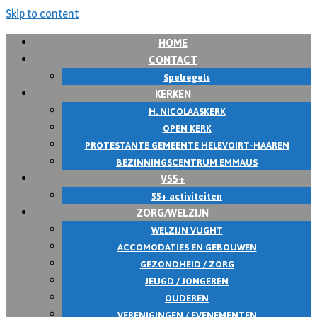
Skip to content
HOME
CONTACT
Spelregels
KERKEN
H. NICOLAASKERK
OPEN KERK
PROTESTANTE GEMEENTE HELEVOIRT-HAAREN
BEZINNINGSCENTRUM EMMAUS
V55+
55+ activiteiten
ZORG/WELZIJN
WELZIJN VUGHT
ACCOMODATIES EN GEBOUWEN
GEZONDHEID / ZORG
JEUGD / JONGEREN
OUDEREN
VERENIGINGEN / EVENEMENTEN