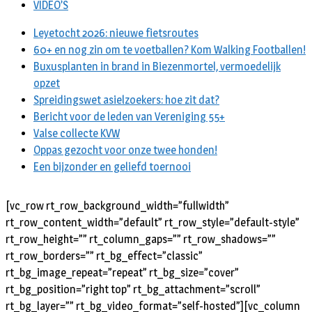
VIDEO’S
Leyetocht 2026: nieuwe fietsroutes
60+ en nog zin om te voetballen? Kom Walking Footballen!
Buxusplanten in brand in Biezenmortel, vermoedelijk
opzet
Spreidingswet asielzoekers: hoe zit dat?
Bericht voor de leden van Vereniging 55+
Valse collecte KVW
Oppas gezocht voor onze twee honden!
Een bijzonder en geliefd toernooi
[vc_row rt_row_background_width=”fullwidth”
rt_row_content_width=”default” rt_row_style=”default-style”
rt_row_height=”” rt_column_gaps=”” rt_row_shadows=””
rt_row_borders=”” rt_bg_effect=”classic”
rt_bg_image_repeat=”repeat” rt_bg_size=”cover”
rt_bg_position=”right top” rt_bg_attachment=”scroll”
rt_bg_layer=”” rt_bg_video_format=”self-hosted”][vc_column