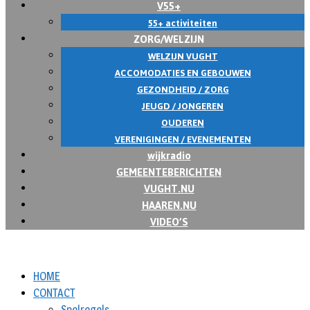
V55+
55+ activiteiten
ZORG/WELZIJN
WELZIJN VUGHT
ACCOMODATIES EN GEBOUWEN
GEZONDHEID / ZORG
JEUGD / JONGEREN
OUDEREN
VERENIGINGEN / EVENEMENTEN
wijkradio
GEMEENTEBERICHTEN
VUGHT.NU
HAAREN.NU
VIDEO’S
HOME
CONTACT
Spelregels