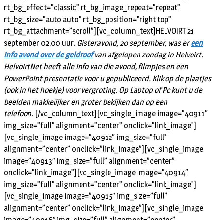
rt_bg_effect=”classic” rt_bg_image_repeat=”repeat”
rt_bg_size=”auto auto” rt_bg_position=”right top”
rt_bg_attachment=”scroll”][vc_column_text]HELVOIRT 21
september 02.00 uur.
Gisteravond, 20 september, was er
een
info avond over de geldroof
van afgelopen zondag in Helvoirt.
HelvoirtNet heeft alle info van die avond, filmpjes en een
PowerPoint presentatie voor u gepubliceerd.
Klik op de plaatjes
(ook in het hoekje) voor vergroting. Op Laptop of Pc kunt u de
beelden makkelijker en groter bekijken dan op een
telefoon.
[/vc_column_text][vc_single_image image=”40911″
img_size=”full” alignment=”center” onclick=”link_image”]
[vc_single_image image=”40912″ img_size=”full”
alignment=”center” onclick=”link_image”][vc_single_image
image=”40913″ img_size=”full” alignment=”center”
onclick=”link_image”][vc_single_image image=”40914″
img_size=”full” alignment=”center” onclick=”link_image”]
[vc_single_image image=”40915″ img_size=”full”
alignment=”center” onclick=”link_image”][vc_single_image
image=”40916″ img_size=”full” alignment=”center”