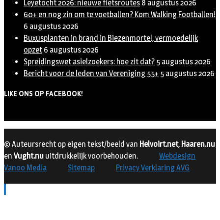
Leyetocht 2026: nieuwe fietsroutes
8 augustus 2026
60+ en nog zin om te voetballen? Kom Walking Footballen!
6 augustus 2026
Buxusplanten in brand in Biezenmortel, vermoedelijk
opzet
6 augustus 2026
Spreidingswet asielzoekers: hoe zit dat?
5 augustus 2026
Bericht voor de leden van Vereniging 55+
5 augustus 2026
LIKE ONS OP FACEBOOK!
© Auteursrecht op eigen tekst/beeld van
Helvoirt.net
,
Haaren.nu
en
Vught.nu
uitdrukkelijk voorbehouden.
Webdesign
Vanoo Media
Sitemap
Privacy Verklaring AVG