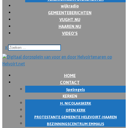
wijkradio
GEMEENTEBERICHTEN
VUGHT.NU
HAAREN.NU
VIDEO’S
x
HOME
CONTACT
Spelregels
KERKEN
H. NICOLAASKERK
OPEN KERK
PROTESTANTE GEMEENTE HELEVOIRT-HAAREN
BEZINNINGSCENTRUM EMMAUS