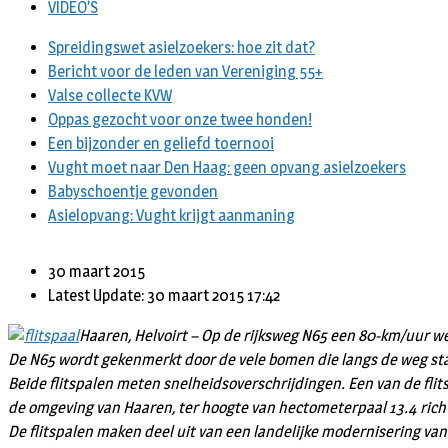
VIDEO’S
Spreidingswet asielzoekers: hoe zit dat?
Bericht voor de leden van Vereniging 55+
Valse collecte KVW
Oppas gezocht voor onze twee honden!
Een bijzonder en geliefd toernooi
Vught moet naar Den Haag: geen opvang asielzoekers
Babyschoentje gevonden
Asielopvang: Vught krijgt aanmaning
30 maart 2015
Latest Update: 30 maart 2015 17:42
Haaren, Helvoirt – Op de rijksweg N65 een 80-km/uur weg
De N65 wordt gekenmerkt door de vele bomen die langs de weg sta
Beide flitspalen meten snelheidsoverschrijdingen. Een van de flitsp
de omgeving van Haaren, ter hoogte van hectometerpaal 13.4 rich
De flitspalen maken deel uit van een landelijke modernisering van f