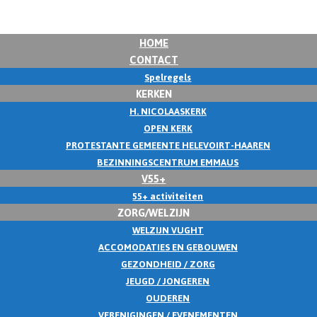
HOME
CONTACT
Spelregels
KERKEN
H. NICOLAASKERK
OPEN KERK
PROTESTANTE GEMEENTE HELEVOIRT-HAAREN
BEZINNINGSCENTRUM EMMAUS
V55+
55+ activiteiten
ZORG/WELZIJN
WELZIJN VUGHT
ACCOMODATIES EN GEBOUWEN
GEZONDHEID / ZORG
JEUGD / JONGEREN
OUDEREN
VERENIGINGEN / EVENEMENTEN