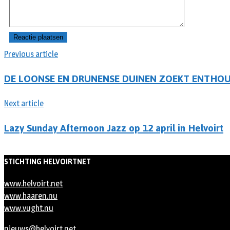
Previous article
DE LOONSE EN DRUNENSE DUINEN ZOEKT ENTHOU
Next article
Lazy Sunday Afternoon Jazz op 12 april in Helvoirt
STICHTING HELVOIRTNET
www.helvoirt.net
www.haaren.nu
www.vught.nu
nieuws@helvoirt.net