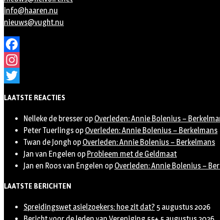
info@haaren.nu
nieuws@vught.nu
Facebook
Instagram
Twitter
LAATSTE REACTIES
Nelleke de bresser
op
Overleden: Annie Bolenius – Berkelma
Peter Tuerlings
op
Overleden: Annie Bolenius – Berkelmans
Twan de Jongh
op
Overleden: Annie Bolenius – Berkelmans
Jan van Engelen
op
Probleem met de Geldmaat
Jan en Roos van Engelen
op
Overleden: Annie Bolenius – Be
LAATSTE BERICHTEN
Spreidingswet asielzoekers: hoe zit dat?
5 augustus 2026
Bericht voor de leden van Vereniging 55+
5 augustus 2026