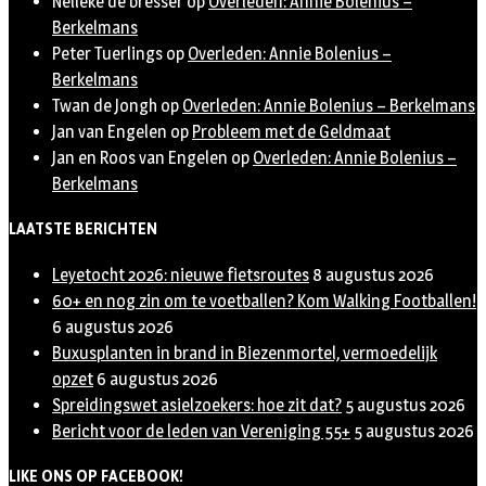
Nelleke de bresser
op
Overleden: Annie Bolenius –
Berkelmans
Peter Tuerlings
op
Overleden: Annie Bolenius –
Berkelmans
Twan de Jongh
op
Overleden: Annie Bolenius – Berkelmans
Jan van Engelen
op
Probleem met de Geldmaat
Jan en Roos van Engelen
op
Overleden: Annie Bolenius –
Berkelmans
LAATSTE BERICHTEN
Leyetocht 2026: nieuwe fietsroutes
8 augustus 2026
60+ en nog zin om te voetballen? Kom Walking Footballen!
6 augustus 2026
Buxusplanten in brand in Biezenmortel, vermoedelijk
opzet
6 augustus 2026
Spreidingswet asielzoekers: hoe zit dat?
5 augustus 2026
Bericht voor de leden van Vereniging 55+
5 augustus 2026
LIKE ONS OP FACEBOOK!