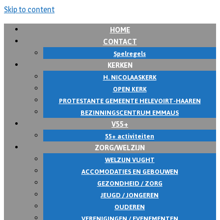
Skip to content
HOME
CONTACT
Spelregels
KERKEN
H. NICOLAASKERK
OPEN KERK
PROTESTANTE GEMEENTE HELEVOIRT-HAAREN
BEZINNINGSCENTRUM EMMAUS
V55+
55+ activiteiten
ZORG/WELZIJN
WELZIJN VUGHT
ACCOMODATIES EN GEBOUWEN
GEZONDHEID / ZORG
JEUGD / JONGEREN
OUDEREN
VERENIGINGEN / EVENEMENTEN