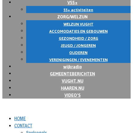
V55+
55+ activiteiten
ZORG/WELZIJN
WELZIJN VUGHT
ACCOMODATIES EN GEBOUWEN
GEZONDHEID / ZORG
JEUGD / JONGEREN
OUDEREN
VERENIGINGEN / EVENEMENTEN
wijkradio
GEMEENTEBERICHTEN
VUGHT.NU
HAAREN.NU
VIDEO’S
HOME
CONTACT
Spelregels