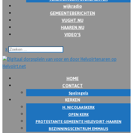
wijkradio
GEMEENTEBERICHTEN
VUGHT.NU
HAAREN.NU
VIDEO’S
x
HOME
CONTACT
Spelregels
KERKEN
H. NICOLAASKERK
OPEN KERK
PROTESTANTE GEMEENTE HELEVOIRT-HAAREN
BEZINNINGSCENTRUM EMMAUS