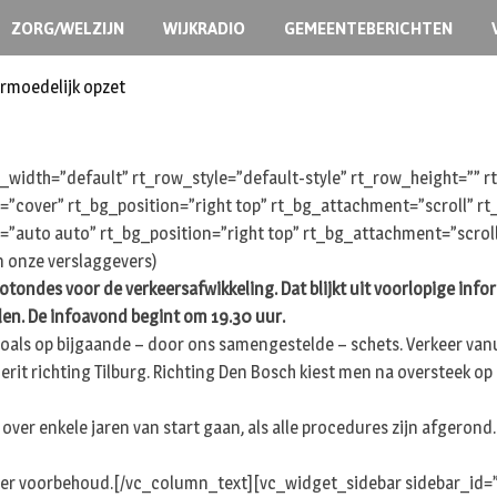
ZORG/WELZIJN
WIJKRADIO
GEMEENTEBERICHTEN
ermoedelijk opzet
width=”default” rt_row_style=”default-style” rt_row_height=””
e=”cover” rt_bg_position=”right top” rt_bg_attachment=”scroll” 
=”auto auto” rt_bg_position=”right top” rt_bg_attachment=”scrol
 onze verslaggevers)
e rotondes voor de verkeersafwikkeling. Dat blijkt uit voorlopige i
len. De infoavond begint om 19.30 uur.
als op bijgaande – door ons samengestelde – schets. Verkeer vanuit
erit richting Tilburg. Richting Den Bosch kiest men na oversteek op
over enkele jaren van start gaan, als alle procedures zijn afgeron
, onder voorbehoud.[/vc_column_text][vc_widget_sidebar sidebar_i