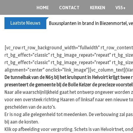
Skip
HOME
CONTACT
KERKEN
V55+
to
content
Laatste Nieuws
Buxusplanten in brand in Biezenmortel, v
[vc_row rt_row_background_width=”fullwidth” rt_row_content_
rt_bg_effect=”classic” rt_bg_image_repeat=”repeat” rt_bg_siz
rt_bg_effect=”classic” rt_bg_image_repeat=”repeat” rt_bg_size
alignment=”center” onclick=”link_image”][vc_column_text](Van
De tunnelbak van de N65 bij het kruispunt in Helvoirt krijgt twe
presenteert de gemeente bij de Bolle Keizer de precieze voorstel
Naar alle waarschijnlijkheid gaat het ontwerp ongeveer worden zo
voor een oversteek richting Haaren of linksaf naar een nieuwe to
gescheiden van de auto’s.
Er is nog alle gelegenheid tot meedenken. De verbouwing zal pas 
bij aan de kosten.
Klik op afbeelding voor vergroting. Schets is van Helvoirtnet