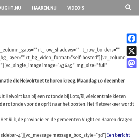
VUGHT.NU
HAAREN.NU
VIDEO’S
F
 rt_column_gaps=”” rt_row_shadows=”” rt_row_borders=””
rt_bg_layer=”” rt_bg_video_format=”self-hosted”][vc_column
a
X
l”][vc_single_image image=”43649″ img_size=”full”
c
M
e
nformatie die Helvoirtnet te horen kreeg. Maandag 10 december
a
b
s
 Helvoirt kan bij een rotonde bij Lots/Rijwielcentrale kiezen
o
t
 de rotonde voor de oprit naar het oosten. Het fietsverkeer wordt
o
o
k
d. Het Rijk, de provincie en de gemeenten Vught en Haaren dragen
d
o
d=”sidebar-4″][vc_message message_box_style=”3d”]
Een bericht