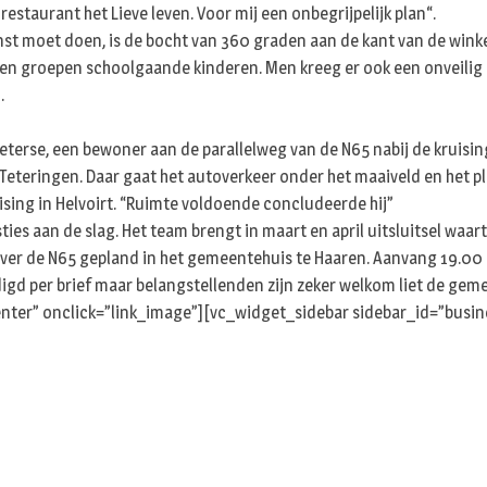
 restaurant het Lieve leven. Voor mij een onbegrijpelijk plan“.
enst moet doen, is de bocht van 360 graden aan de kant van de win
en groepen schoolgaande kinderen. Men kreeg er ook een onveilig ge
.
ieterse, een bewoner aan de parallelweg van de N65 nabij de kruisin
 Teteringen. Daar gaat het autoverkeer onder het maaiveld en het pl
ising in Helvoirt. “Ruimte voldoende concludeerde hij”
es aan de slag. Het team brengt in maart en april uitsluitsel waar
ver de N65 gepland in het gemeentehuis te Haaren. Aanvang 19.00 
igd per brief maar belangstellenden zijn zeker welkom liet de g
nter” onclick=”link_image”][vc_widget_sidebar sidebar_id=”busin