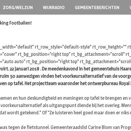
ZORG/WELZIJN
WIJKRADIO
GEMEENTEBERICHTEN
king Footballen!
width=”default” rt_row_style=”default-style” rt_row_height=””
e=”cover” rt_bg_position=”right top” rt_bg_attachment=”scroll” 
=”auto auto” rt_bg_position=”right top” rt_bg_attachment=”scrol
voirt. 22 januari 2018 . De meedenkavond in het gemeentehuis Haar
 ruim 50 aanwezigen vinden het voorkeursalternatief van de voorge
ieven op tafel. Het projectteam waaronder het ontwerpbureau Roya
 nemen en hun deskundigheid en meningen op tafel te brengen en v
orkeursalternatief als uitgangspunt diende bij het overleg. Mens
t wordt getekend.” Of “Ze luisteren heel goed maar doen er niks m
 was tegen de fietstunnel. Gemeenteraadslid Carine Blom van Progre