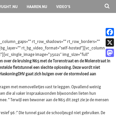
VUGHT.NU
HAAREN.NU
VIDEO’S
F
 rt_column_gaps=”” rt_row_shadows=”” rt_row_borders=””
rt_bg_layer=”” rt_bg_video_format=”self-hosted”][vc_column
a
X
l”][vc_single_image image=”35021″ img_size=”full”
c
en over de kruising N65 met de Torenstraat en de Molenstraat in
M
e
stelde fietstunnel een slechte oplossing. Deze wordt niet
a
b
l HaskoningDHV gaat zich buigen over de stormvloed aan
s
o
t
ragen met memovelletjes vast te leggen. Opvallend weinig
o
en die al vaker inspraakavonden bijwoonden lieten hun
o
k
ee. “ Terwijl een bewoner aan de N65 dit zegt zie je de mensen
d
o
sief 96 :” Die tunnel gaat de schooljeugd niet gebruiken. De