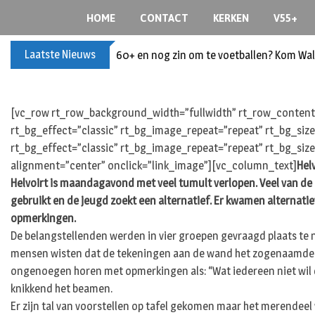
Skip
HOME
CONTACT
KERKEN
V55+
to
content
Laatste Nieuws
60+ en nog zin om te voetballen? Kom Wal
[vc_row rt_row_background_width=”fullwidth” rt_row_content_
rt_bg_effect=”classic” rt_bg_image_repeat=”repeat” rt_bg_siz
rt_bg_effect=”classic” rt_bg_image_repeat=”repeat” rt_bg_size
alignment=”center” onclick=”link_image”][vc_column_text]
Hel
Helvoirt is maandagavond met veel tumult verlopen. Veel van de
gebruikt en de jeugd zoekt een alternatief. Er kwamen alternat
opmerkingen.
De belangstellenden werden in vier groepen gevraagd plaats te
mensen wisten dat de tekeningen aan de wand het zogenaamde vo
ongenoegen horen met opmerkingen als: “Wat iedereen niet wil da
knikkend het beamen.
Er zijn tal van voorstellen op tafel gekomen maar het merendeel