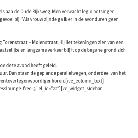
n
kels aan de Oude Rijksweg. Men verwacht legio botsingen
voel bij. “Als vrouw zijnde ga ik er in de avonduren geen
g Torenstraat – Molenstraat. Hij liet tekeningen zien van een
aatselijke en langzame verkeer blijft op de begane grond zich
toe deze avond heeft geleid.
uur. Dan staan de geplande parallelwegen, onderdeel van het
emeentevertegenwoordiger horen.[/vc_column_text]
esslounge-free-3″ el_id=”22″][vc_widget_sidebar