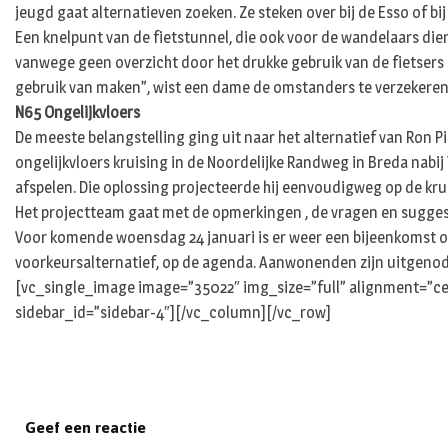
jeugd gaat alternatieven zoeken. Ze steken over bij de Esso of bij
Een knelpunt van de fietstunnel, die ook voor de wandelaars di
vanwege geen overzicht door het drukke gebruik van de fietsers 
gebruik van maken”, wist een dame de omstanders te verzekeren
N65 Ongelijkvloers
De meeste belangstelling ging uit naar het alternatief van Ron P
ongelijkvloers kruising in de Noordelijke Randweg in Breda nabij
afspelen. Die oplossing projecteerde hij eenvoudigweg op de kru
Het projectteam gaat met de opmerkingen , de vragen en suggesti
Voor komende woensdag 24 januari is er weer een bijeenkomst o
voorkeursalternatief, op de agenda. Aanwonenden zijn uitgenod
[vc_single_image image=”35022″ img_size=”full” alignment=”ce
sidebar_id=”sidebar-4″][/vc_column][/vc_row]
Geef een reactie