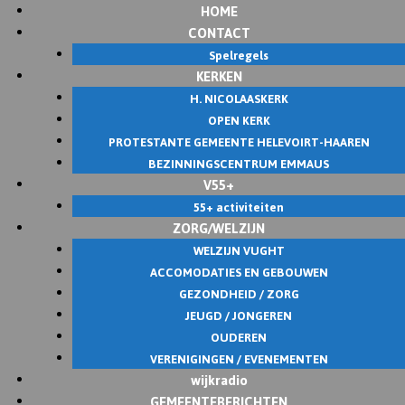
HOME
Skip
CONTACT
to
Spelregels
content
KERKEN
H. NICOLAASKERK
OPEN KERK
PROTESTANTE GEMEENTE HELEVOIRT-HAAREN
BEZINNINGSCENTRUM EMMAUS
V55+
55+ activiteiten
ZORG/WELZIJN
WELZIJN VUGHT
ACCOMODATIES EN GEBOUWEN
GEZONDHEID / ZORG
JEUGD / JONGEREN
OUDEREN
VERENIGINGEN / EVENEMENTEN
wijkradio
GEMEENTEBERICHTEN