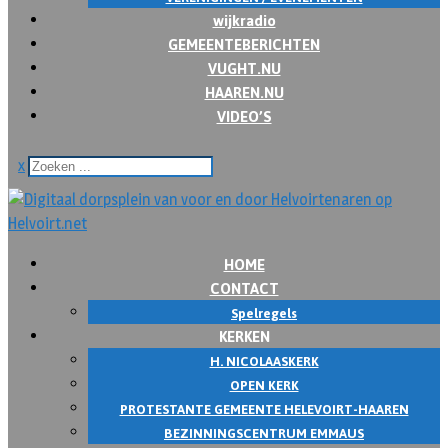
wijkradio
GEMEENTEBERICHTEN
VUGHT.NU
HAAREN.NU
VIDEO’S
x
HOME
CONTACT
Spelregels
KERKEN
H. NICOLAASKERK
OPEN KERK
PROTESTANTE GEMEENTE HELEVOIRT-HAAREN
BEZINNINGSCENTRUM EMMAUS