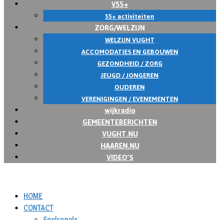
V55+
55+ activiteiten
ZORG/WELZIJN
WELZIJN VUGHT
ACCOMODATIES EN GEBOUWEN
GEZONDHEID / ZORG
JEUGD / JONGEREN
OUDEREN
VERENIGINGEN / EVENEMENTEN
wijkradio
GEMEENTEBERICHTEN
VUGHT.NU
HAAREN.NU
VIDEO’S
HOME
CONTACT
Spelregels