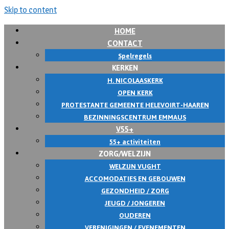
Skip to content
HOME
CONTACT
Spelregels
KERKEN
H. NICOLAASKERK
OPEN KERK
PROTESTANTE GEMEENTE HELEVOIRT-HAAREN
BEZINNINGSCENTRUM EMMAUS
V55+
55+ activiteiten
ZORG/WELZIJN
WELZIJN VUGHT
ACCOMODATIES EN GEBOUWEN
GEZONDHEID / ZORG
JEUGD / JONGEREN
OUDEREN
VERENIGINGEN / EVENEMENTEN