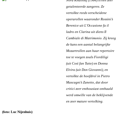
Nora Khallouf (1986) is een zeer
getalenteerde zangeres. Ze
vertolkte reeds verscheidene
operarollen waaronder Rossini’s
Berenice uit L’Occasione fa il
ladro en Clarina uit diens Il
Cambiale di Matrimonio. Zij kreeg
de kans een aantal belangrijke
Mozartrollen aan haar repertoire
toe te voegen zoals Fiordiligi
(uit Così fan Tutte) en Donna
Elvira (uit Don Giovanni), en
vertolkte de hoofdrol in Pietro
Mascagni’s Zanetto, dat door
critici zeer enthousiast onthaald
werd omwille van de beklijvende
en zeer mature vertolking.
(foto: Luc Nijenhuis)