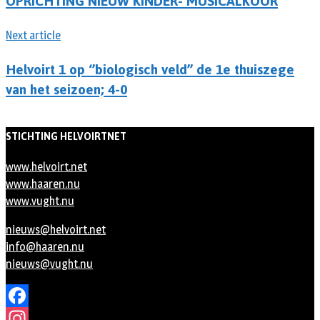
OPRICHTING NIEUW KINDER- MUSICALKOOR
Next article
Helvoirt 1 op ‘’biologisch veld’’ de 1e thuiszege
van het seizoen; 4-0
STICHTING HELVOIRTNET
www.helvoirt.net
www.haaren.nu
www.vught.nu
nieuws@helvoirt.net
info@haaren.nu
nieuws@vught.nu
Facebook