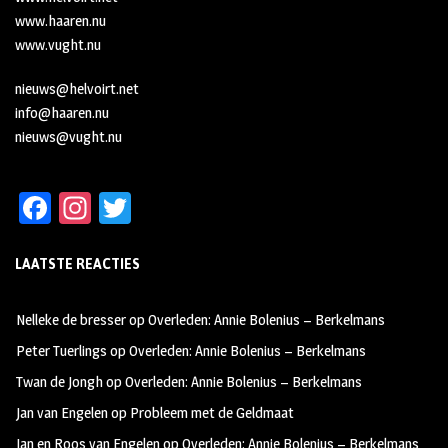
www.haaren.nu
www.vught.nu
nieuws@helvoirt.net
info@haaren.nu
nieuws@vught.nu
Fa
In
T
ce
st
wi
LAATSTE REACTIES
b
ag
tt
oo
ra
er
Nelleke de bresser
op
Overleden: Annie Bolenius – Berkelmans
k
m
Peter Tuerlings
op
Overleden: Annie Bolenius – Berkelmans
Twan de Jongh
op
Overleden: Annie Bolenius – Berkelmans
Jan van Engelen
op
Probleem met de Geldmaat
Jan en Roos van Engelen
op
Overleden: Annie Bolenius – Berkelmans