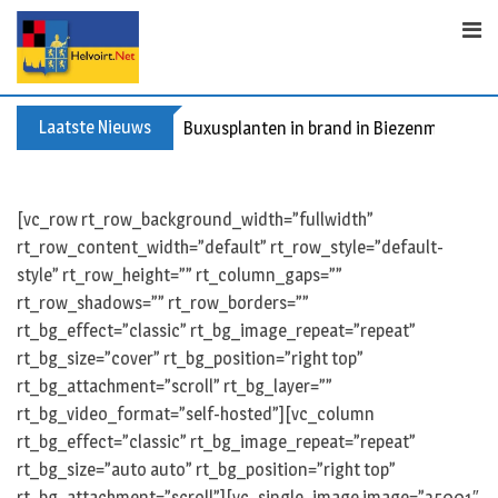
S
k
i
p
t
Laatste Nieuws
Buxusplanten in brand in Biezenmortel, v
o
c
o
[vc_row rt_row_background_width=”fullwidth”
n
rt_row_content_width=”default” rt_row_style=”default-
t
style” rt_row_height=”” rt_column_gaps=””
e
rt_row_shadows=”” rt_row_borders=””
n
rt_bg_effect=”classic” rt_bg_image_repeat=”repeat”
t
rt_bg_size=”cover” rt_bg_position=”right top”
rt_bg_attachment=”scroll” rt_bg_layer=””
rt_bg_video_format=”self-hosted”][vc_column
rt_bg_effect=”classic” rt_bg_image_repeat=”repeat”
rt_bg_size=”auto auto” rt_bg_position=”right top”
rt_bg_attachment=”scroll”][vc_single_image image=”35001″