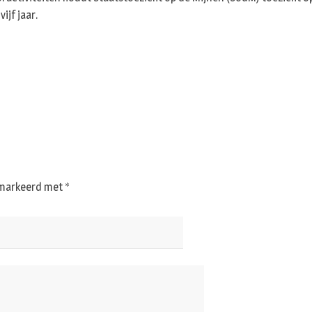
ijf jaar.
gemarkeerd met
*