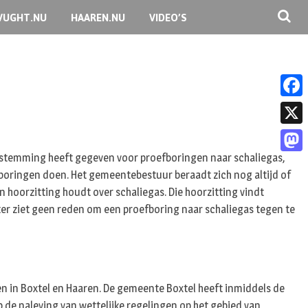
VUGHT.NU
HAAREN.NU
VIDEO’S
F
a
X
c
estemming heeft gegeven voor proefboringen naar schaliegas,
M
e
fboringen doen. Het gemeentebestuur beraadt zich nog altijd of
a
oorzitting houdt over schaliegas. Die hoorzitting vindt
b
s
ster ziet geen reden om een proefboring naar schaliegas tegen te
o
t
o
o
k
d
n in Boxtel en Haaren. De gemeente Boxtel heeft inmiddels de
o
 de naleving van wettelijke regelingen op het gebied van