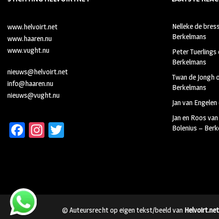
Nelleke de bres
www.helvoirt.net
Berkelmans
www.haaren.nu
www.vught.nu
Peter Tuerlings
Berkelmans
nieuws@helvoirt.net
Twan de Jongh
info@haaren.nu
Berkelmans
nieuws@vught.nu
Jan van Engelen
Jan en Roos van
Fa
In
T
Bolenius – Ber
ce
st
wi
b
ag
tt
oo
ra
er
k
m
© Auteursrecht op eigen tekst/beeld van
Helvoirt.net