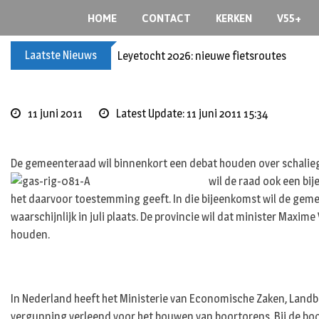
Skip
HOME
CONTACT
KERKEN
V55+
to
content
Laatste Nieuws
Leyetocht 2026: nieuwe fietsroutes
11 juni 2011
Latest Update: 11 juni 2011 15:34
De gemeenteraad wil binnenkort een debat houden over schalieg
wil de raad ook een bi
het daarvoor toestemming geeft. In die bijeenkomst wil de gem
waarschijnlijk in juli plaats. De provincie wil dat minister Ma
houden.
In Nederland heeft het Ministerie van Economische Zaken, Landb
vergunning verleend voor het bouwen van boortorens. Bij de boor