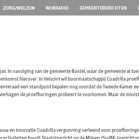
ZORG/WELZIJN
WIJKRADIO
GEMEENTEBERICHTEN
as. In navolging van de gemeente Boxtel, waar de gemeente al to
jeenkomst hierover.
In Helvoirt wil boormaatschappij Cuadrilla proe
eenteraad een standpunt bepalen nog voordat de Tweede Kamer een h
xime Verhagen de proefboringen probeert te voorkomen. Maar de mini
ouw en Innovatie Cuadrilla vergunning verleend voor proefboringe
activiteiten houdt Staatstoezicht op de Mijnen (SodM) toezicht op