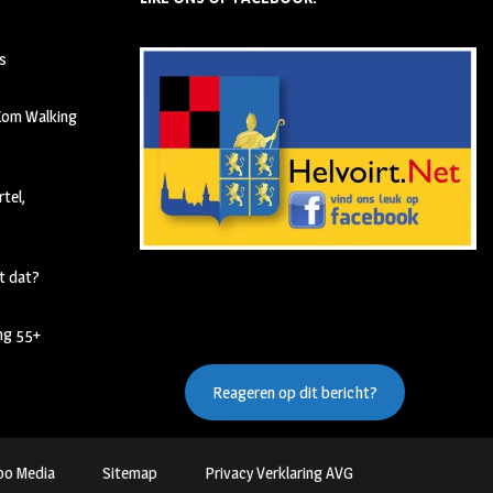
s
 Kom Walking
tel,
t dat?
ing 55+
Reageren op dit bericht?
oo Media
Sitemap
Privacy Verklaring AVG