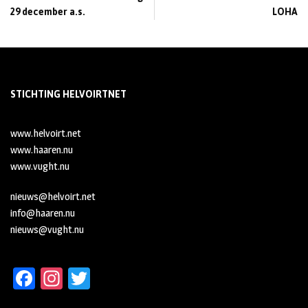
29 december a.s.
LOHA
STICHTING HELVOIRTNET
www.helvoirt.net
www.haaren.nu
www.vught.nu
nieuws@helvoirt.net
info@haaren.nu
nieuws@vught.nu
Fa
In
T
ce
st
wi