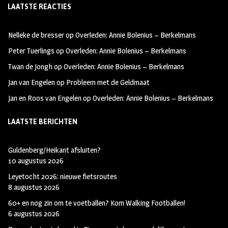
LAATSTE REACTIES
b
ag
tt
oo
ra
er
Nelleke de bresser
op
Overleden: Annie Bolenius – Berkelmans
k
m
Peter Tuerlings
op
Overleden: Annie Bolenius – Berkelmans
Twan de Jongh
op
Overleden: Annie Bolenius – Berkelmans
Jan van Engelen
op
Probleem met de Geldmaat
Jan en Roos van Engelen
op
Overleden: Annie Bolenius – Berkelmans
LAATSTE BERICHTEN
Guldenberg/Heikant afsluiten?
10 augustus 2026
Leyetocht 2026: nieuwe fietsroutes
8 augustus 2026
60+ en nog zin om te voetballen? Kom Walking Footballen!
6 augustus 2026