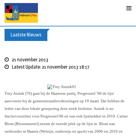
S
k
i
p
t
Laatste Nieuws
Leyetocht 2026: nieuwe fietsroutes
o
c
o
21 november 2013
n
Latest Update: 21 november 2013 18:17
t
e
n
t
Tiny Assink (70) gaat bij de Haarense partij, Progressief ’96 de lijst
aanvoeren bij de gemeenteraadsverkiezingen op 19 maart. Dat hebben de
leden van deze lokale groepering deze week besloten. Assink is nu
fractievoorzitter voor Progressief 96 en was ook lijsttrekker in 2010. Carine
Blom (Biezenmortel) neemt de tweede plek op de lijst in. Blom was
wethouder in Haaren (Welzijn, onderwijs en sport) van 2006 tot 2010 en