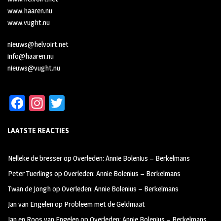
www.haaren.nu
www.vught.nu
nieuws@helvoirt.net
info@haaren.nu
nieuws@vught.nu
Fa
In
T
ce
st
wi
LAATSTE REACTIES
b
ag
tt
oo
ra
er
Nelleke de bresser
op
Overleden: Annie Bolenius – Berkelmans
k
m
Peter Tuerlings
op
Overleden: Annie Bolenius – Berkelmans
Twan de Jongh
op
Overleden: Annie Bolenius – Berkelmans
Jan van Engelen
op
Probleem met de Geldmaat
Jan en Roos van Engelen
op
Overleden: Annie Bolenius – Berkelmans