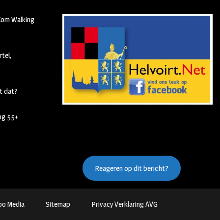
 Kom Walking
tel,
t dat?
ing 55+
Reageren op dit bericht?
oo Media
Sitemap
Privacy Verklaring AVG