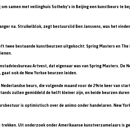
om samen met veilinghuis Sotheby’s in Beijing een kunstbeurs te be
ger na. Struikelblok, zegt bestuurslid Ben Janssens, was het vinden
ft twee bestaande kunstbeurzen uitgekocht: Spring Masters en The I
dienen.
stadviesbureau Artvest, dat eigenaar was van Spring Masters. De 
, gaat ook de New Yorkse beurzen leiden.
de Nederlandse beurs, die volgende maand voor de 29ste keer van st
ands zullen gemiddeld de helft kleiner zijn, en beide beurzen duren 
eursbestuur is optimistisch over de animo onder handelaren. New York
trekken. Uit onderzoek onder Amerikaanse kunstverzamelaars is g