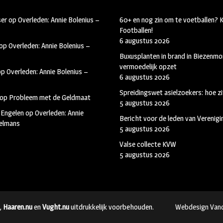
ser
op
Overleden: Annie Bolenius –
60+ en nog zin om te voetballen?
Footballen!
6 augustus 2026
op
Overleden: Annie Bolenius –
Buxusplanten in brand in Biezenmor
vermoedelijk opzet
op
Overleden: Annie Bolenius –
6 augustus 2026
Spreidingswet asielzoekers: hoe zi
op
Probleem met de Geldmaat
5 augustus 2026
 Engelen
op
Overleden: Annie
Bericht voor de leden van Verenig
kelmans
5 augustus 2026
Valse collecte KVW
5 augustus 2026
,
Haaren.nu
en
Vught.nu
uitdrukkelijk voorbehouden.
Webdesign Van