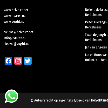
Nelleke de bres
www.helvoirt.net
Berkelmans
www.haaren.nu
www.vught.nu
Peter Tuerlings
Berkelmans
nieuws@helvoirt.net
Twan de Jongh
info@haaren.nu
Berkelmans
nieuws@vught.nu
Jan van Engelen
Jan en Roos van
Fa
In
T
Bolenius – Ber
ce
st
wi
b
ag
tt
oo
ra
er
k
m
© Auteursrecht op eigen tekst/beeld van
Helvoirt.net