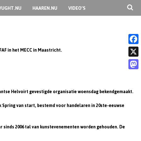
VUGHT.NU
HAAREN.NU
VIDEO’S
EFAF in het MECC in Maastricht.
F
a
X
c
M
e
a
b
rabantse Helvoirt gevestigde organisatie woensdag bekendgemaakt.
s
o
rk Spring van start, bestemd voor handelaren in 20ste-eeuwse
t
o
o
k
d
ar sinds 2006 tal van kunstevenementen worden gehouden. De
o