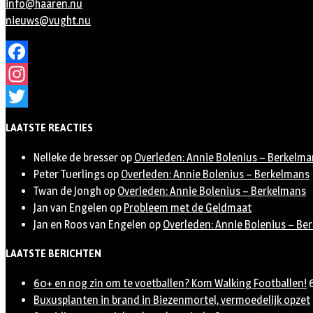
info@haaren.nu
nieuws@vught.nu
Facebook
Instagram
Twitter
LAATSTE REACTIES
Nelleke de bresser
op
Overleden: Annie Bolenius – Berkelma
Peter Tuerlings
op
Overleden: Annie Bolenius – Berkelmans
Twan de Jongh
op
Overleden: Annie Bolenius – Berkelmans
Jan van Engelen
op
Probleem met de Geldmaat
Jan en Roos van Engelen
op
Overleden: Annie Bolenius – Be
LAATSTE BERICHTEN
60+ en nog zin om te voetballen? Kom Walking Footballen!
Buxusplanten in brand in Biezenmortel, vermoedelijk opzet