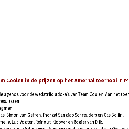
m Coolen in de prijzen op het Amerhal toernooi in 
e agenda voor de wedstrijdjudoka’s van Team Coolen. Aan het toer
resultaten:
Wegman.
as, Simon van Geffen, Thorgal Sangiao Schreuders en Cas Bolijn.
nelia, Luc Vogten, Reinout Kloover en Rogier van Dijk.
og wat radio interviews afgegeven met een journalist van Omroep 