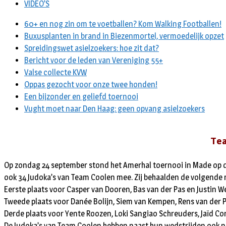
VIDEO’S
60+ en nog zin om te voetballen? Kom Walking Footballen!
Buxusplanten in brand in Biezenmortel, vermoedelijk opzet
Spreidingswet asielzoekers: hoe zit dat?
Bericht voor de leden van Vereniging 55+
Valse collecte KVW
Oppas gezocht voor onze twee honden!
Een bijzonder en geliefd toernooi
Vught moet naar Den Haag: geen opvang asielzoekers
Tea
Op zondag 24 september stond het Amerhal toernooi in Made op d
ook 34 Judoka’s van Team Coolen mee. Zij behaalden de volgende 
Eerste plaats voor Casper van Dooren, Bas van der Pas en Justin 
Tweede plaats voor Danée Bolijn, Siem van Kempen, Rens van der P
Derde plaats voor Yente Roozen, Loki Sangiao Schreuders, Jaïd Cor
De Judoka’s van Team Coolen hebben naast hun wedstrijden ook n