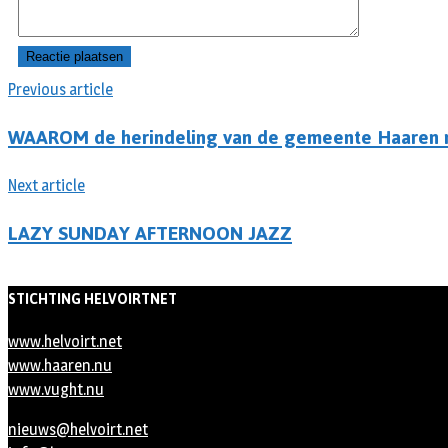
Previous article
WAAROM de herindeling van de gemeente Haaren n
Next article
LAZY SUNDAY AFTERNOON JAZZ
STICHTING HELVOIRTNET
www.helvoirt.net
www.haaren.nu
www.vught.nu
nieuws@helvoirt.net