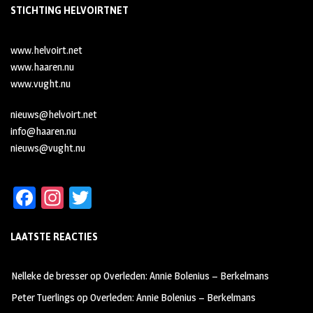
STICHTING HELVOIRTNET
www.helvoirt.net
www.haaren.nu
www.vught.nu
nieuws@helvoirt.net
info@haaren.nu
nieuws@vught.nu
Fa
In
T
ce
st
wi
LAATSTE REACTIES
b
ag
tt
oo
ra
er
Nelleke de bresser
op
Overleden: Annie Bolenius – Berkelmans
k
m
Peter Tuerlings
op
Overleden: Annie Bolenius – Berkelmans