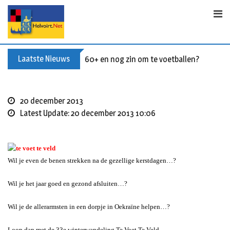
S
k
i
p
t
Laatste Nieuws
60+ en nog zin om te voetballen? Kom Wal
o
c
o
20 december 2013
n
Latest Update: 20 december 2013 10:06
t
e
n
t
Wil je even de benen strekken na de gezellige kerstdagen…?
Wil je het jaar goed en gezond afsluiten…?
Wil je de allerarmsten in een dorpje in Oekraïne helpen…?
Loop dan met de 33e winterwandeling Te Voet Te Veld